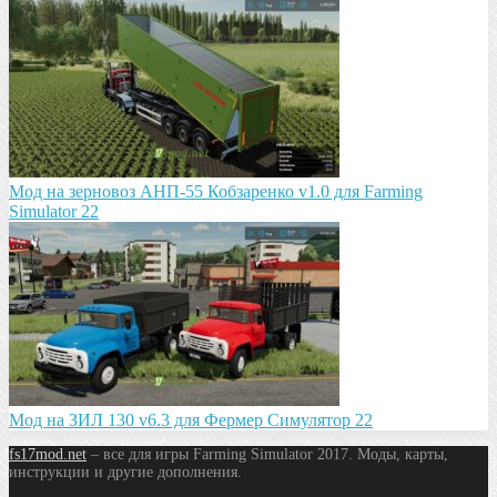
Мод на зeрновоз АНП-55 Кобзарeнко v1.0 для Farming
Simulator 22
Мод на ЗИЛ 130 v6.3 для Фермер Симулятор 22
fs17mod.net
– все для игры Farming Simulator 2017. Моды, карты,
инструкции и другие дополнения.