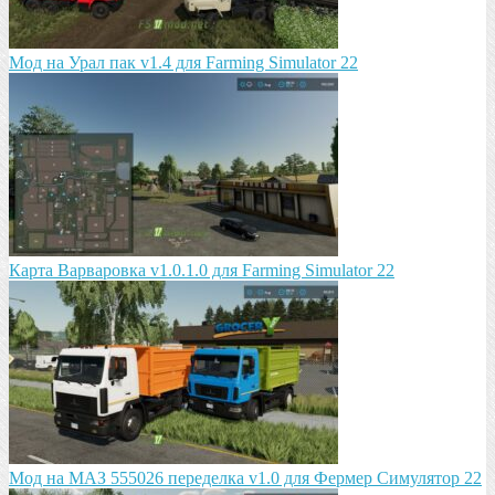
Мод на Урал пак v1.4 для Farming Simulator 22
Карта Варваровка v1.0.1.0 для Farming Simulator 22
Мод на МАЗ 555026 пeрeдeлка v1.0 для Фермер Симулятор 22