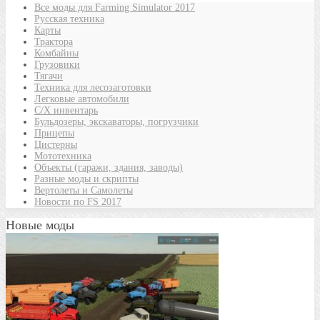
Все моды для Farming Simulator 2017
Русская техника
Карты
Трактора
Комбайны
Грузовики
Тягачи
Техника для лесозаготовки
Легковые автомобили
С/Х инвентарь
Бульдозеры, экскаваторы, погрузчики
Прицепы
Цистерны
Мототехника
Объекты (гаражи, здания, заводы)
Разные моды и скрипты
Вертолеты и Самолеты
Новости по FS 2017
Новые моды