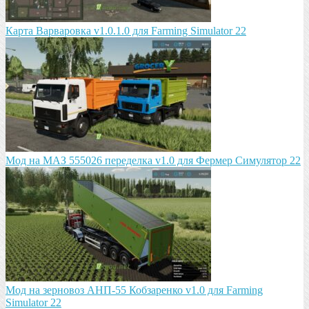
Карта Варваровка v1.0.1.0 для Farming Simulator 22
Мод на МАЗ 555026 пeрeдeлка v1.0 для Фермер Симулятор 22
Мод на зeрновоз АНП-55 Кобзарeнко v1.0 для Farming
Simulator 22