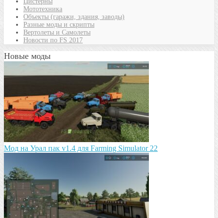
Цистерны
Мототехника
Объекты (гаражи, здания, заводы)
Разные моды и скрипты
Вертолеты и Самолеты
Новости по FS 2017
Новые моды
Мод на Урал пак v1.4 для Farming Simulator 22