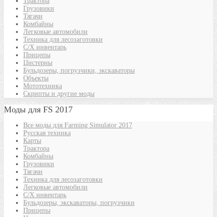
Трактора
Грузовики
Тягачи
Комбайны
Легковые автомобили
Техника для лесозаготовки
С/Х инвентарь
Прицепы
Цистерны
Бульдозеры, погрузчики, экскаваторы
Объекты
Мототехника
Скрипты и другие моды
Моды для FS 2017
Все моды для Farming Simulator 2017
Русская техника
Карты
Трактора
Комбайны
Грузовики
Тягачи
Техника для лесозаготовки
Легковые автомобили
С/Х инвентарь
Бульдозеры, экскаваторы, погрузчики
Прицепы