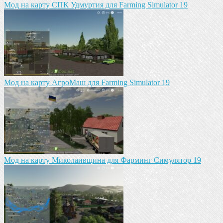
Мод на карту СПК Удмуртия для Farming Simulator 19
Мод на карту АгроМаш для Farming Simulator 19
Мод на карту Миколаивщина для Фарминг Симулятор 19