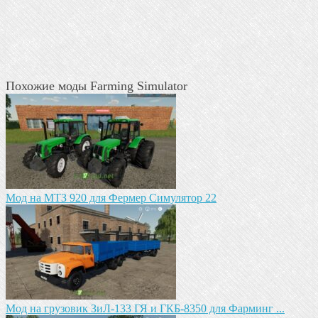
Похожие моды Farming Simulator
Мод на МТЗ 920 для Фермер Симулятор 22
Мод на грузовик ЗиЛ-133 ГЯ и ГКБ-8350 для Фарминг ...