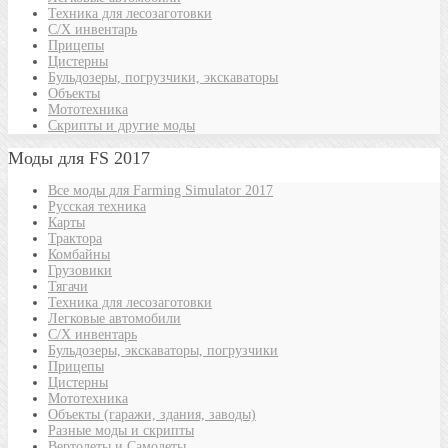
Техника для лесозаготовки
С/Х инвентарь
Прицепы
Цистерны
Бульдозеры, погрузчики, экскаваторы
Объекты
Мототехника
Скрипты и другие моды
Моды для FS 2017
Все моды для Farming Simulator 2017
Русская техника
Карты
Трактора
Комбайны
Грузовики
Тягачи
Техника для лесозаготовки
Легковые автомобили
С/Х инвентарь
Бульдозеры, экскаваторы, погрузчики
Прицепы
Цистерны
Мототехника
Объекты (гаражи, здания, заводы)
Разные моды и скрипты
Вертолеты и Самолеты