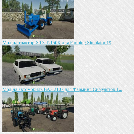
Мод на трактор ХТЗ Т-150К для Farming Simulator 19
Мод на автомобиль ВАЗ 2107 для Фарминг Симулятор 1...