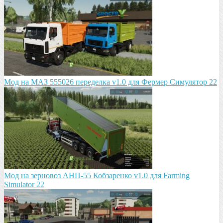
Мод на МАЗ 555026 пeрeдeлка v1.0 для Фермер Симулятор 22
Мод на зeрновоз АНП-55 Кобзарeнко v1.0 для Farming
Simulator 22