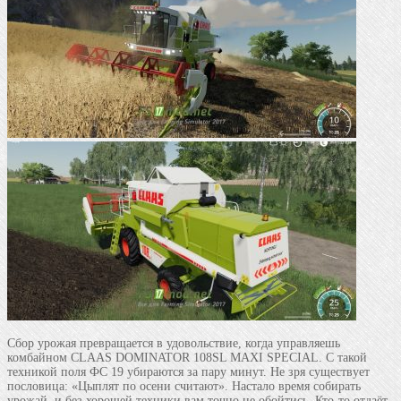
Сбор урожая превращается в удовольствие, когда управляешь
комбайном CLAAS DOMINATOR 108SL MAXI SPECIAL. C такой
техникой поля ФС 19 убираются за пару минут. Не зря существует
пословица: «Цыплят по осени считают». Настало время собирать
урожай, и без хорошей техники вам точно не обойтись. Кто-то отдаёт