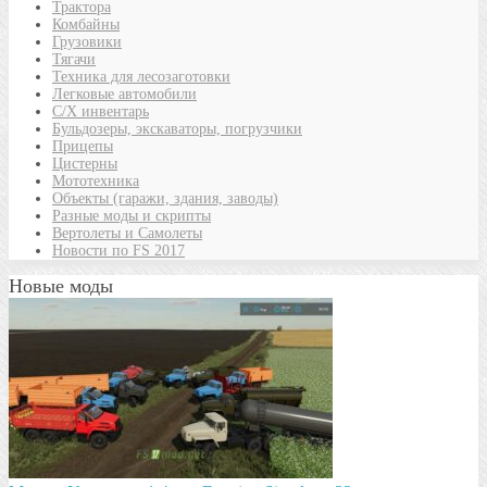
Трактора
Комбайны
Грузовики
Тягачи
Техника для лесозаготовки
Легковые автомобили
С/Х инвентарь
Бульдозеры, экскаваторы, погрузчики
Прицепы
Цистерны
Мототехника
Объекты (гаражи, здания, заводы)
Разные моды и скрипты
Вертолеты и Самолеты
Новости по FS 2017
Новые моды