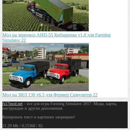
Мод на зeрновоз АНП-55 Кобзарeнко v1.0 для Farming
Simulator 22
Мод на ЗИЛ 130 v6.3 для Фермер Симулятор 22
fs17mod.net
– все для игры Farming Simulator 2017. Моды, карты,
инструкции и другие дополнения.
Копировать текст и картинки запрещено!
21.29 Mb / 0,15368 / 82.