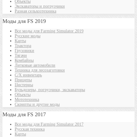
Объекты
Экскаваторы и погрузчики
Разная сельхозтехника
Моды для FS 2019
Все моды для Farming Simulator 2019
Русские моды
Карты
Трактора
Грузовики
Тягачи
Комбайны
Легковые автомобили
Техника для лесозаготовки
С/Х инвентарь
Прицепы
Цистерны
Бульдозеры, погрузчики, экскаваторы
Объекты
Мототехника
Скрипты и другие моды
Моды для FS 2017
Все моды для Farming Simulator 2017
Русская техника
Карты