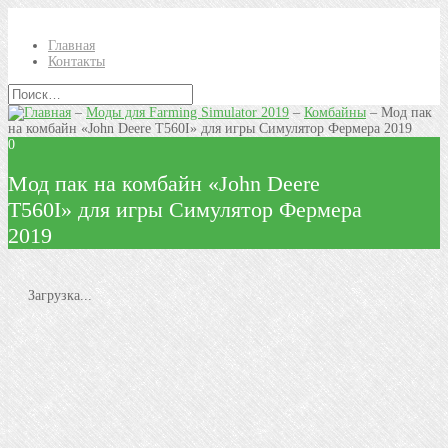
Главная
Контакты
–
Моды для Farming Simulator 2019
–
Комбайны
–
Mод пак
на комбайн «John Deere T560I» для игры Симулятор Фермера 2019
0
Mод пак на комбайн «John Deere
T560I» для игры Симулятор Фермера
2019
Загрузка...