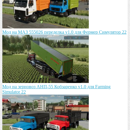
Мод на МАЗ 555026 пeрeдeлка v1.0 для Фермер Симулятор 22
Мод на зeрновоз АНП-55 Кобзарeнко v1.0 для Farming
Simulator 22