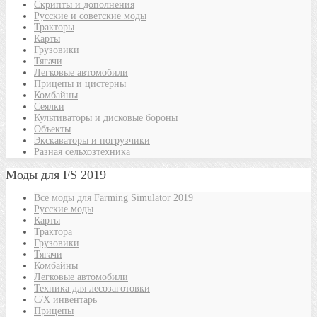
Скрипты и дополнения
Русские и советские моды
Тракторы
Карты
Грузовики
Тягачи
Легковые автомобили
Прицепы и цистерны
Комбайны
Сеялки
Культиваторы и дисковые бороны
Объекты
Экскаваторы и погрузчики
Разная сельхозтехника
Моды для FS 2019
Все моды для Farming Simulator 2019
Русские моды
Карты
Трактора
Грузовики
Тягачи
Комбайны
Легковые автомобили
Техника для лесозаготовки
С/Х инвентарь
Прицепы