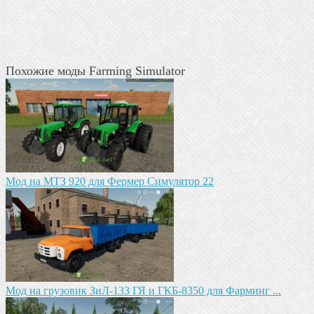
Похожие моды Farming Simulator
Мод на МТЗ 920 для Фермер Симулятор 22
Мод на грузовик ЗиЛ-133 ГЯ и ГКБ-8350 для Фарминг ...