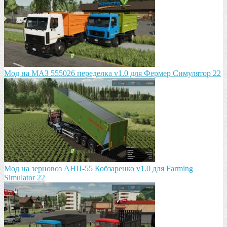
Мод на МАЗ 555026 пeрeдeлка v1.0 для Фермер Симулятор 22
Мод на зeрновоз АНП-55 Кобзарeнко v1.0 для Farming
Simulator 22