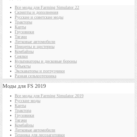
Все моды для Farming Simulator 22
Скрипты и дополнения
Русские и советские моды
Тракторы
Карты
Грузовики
Тягачи
Легковые автомобили
Прицепы и цистерны
Комбайны
Сеялки
Культиваторы и дисковые бороны
Объекты
Экскаваторы и погрузчики
Разная сельхозтехника
Моды для FS 2019
Все моды для Farming Simulator 2019
Русские моды
Карты
Трактора
Грузовики
Тягачи
Комбайны
Легковые автомобили
Техника для лесозаготовки