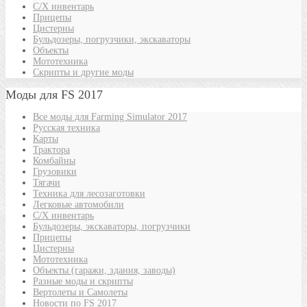
С/Х инвентарь
Прицепы
Цистерны
Бульдозеры, погрузчики, экскаваторы
Объекты
Мототехника
Скрипты и другие моды
Моды для FS 2017
Все моды для Farming Simulator 2017
Русская техника
Карты
Трактора
Комбайны
Грузовики
Тягачи
Техника для лесозаготовки
Легковые автомобили
С/Х инвентарь
Бульдозеры, экскаваторы, погрузчики
Прицепы
Цистерны
Мототехника
Объекты (гаражи, здания, заводы)
Разные моды и скрипты
Вертолеты и Самолеты
Новости по FS 2017