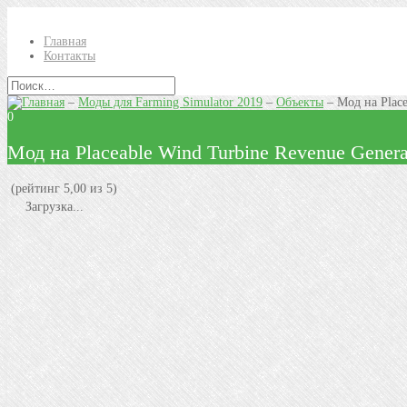
Главная
Контакты
–
Моды для Farming Simulator 2019
–
Объекты
–
Mод на Plac
0
Mод на Placeable Wind Turbine Revenue Gener
(рейтинг 5,00 из 5)
Загрузка...