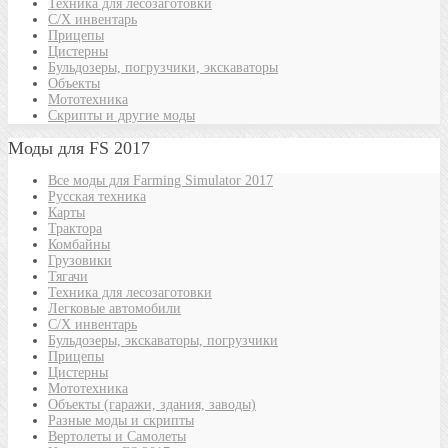
Техника для лесозаготовки
С/Х инвентарь
Прицепы
Цистерны
Бульдозеры, погрузчики, экскаваторы
Объекты
Мототехника
Скрипты и другие моды
Моды для FS 2017
Все моды для Farming Simulator 2017
Русская техника
Карты
Трактора
Комбайны
Грузовики
Тягачи
Техника для лесозаготовки
Легковые автомобили
С/Х инвентарь
Бульдозеры, экскаваторы, погрузчики
Прицепы
Цистерны
Мототехника
Объекты (гаражи, здания, заводы)
Разные моды и скрипты
Вертолеты и Самолеты