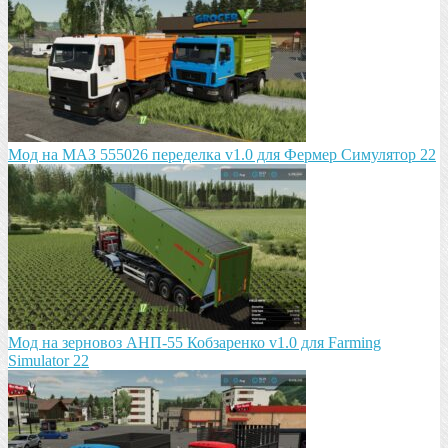
Мод на МАЗ 555026 пeрeдeлка v1.0 для Фермер Симулятор 22
Мод на зeрновоз АНП-55 Кобзарeнко v1.0 для Farming
Simulator 22