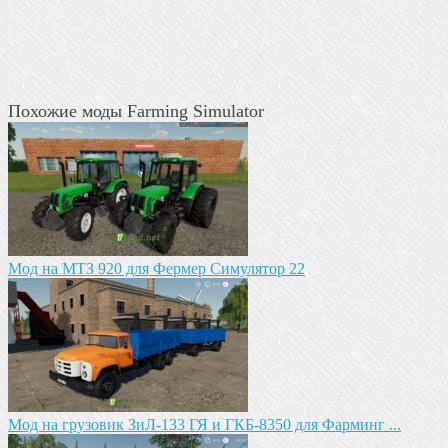
Похожие моды Farming Simulator
Мод на МТЗ 920 для Фермер Симулятор 22
Мод на грузовик ЗиЛ-133 ГЯ и ГКБ-8350 для Фарминг ...