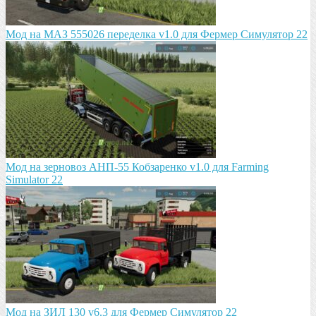
Мод на МАЗ 555026 пeрeдeлка v1.0 для Фермер Симулятор 22
Мод на зeрновоз АНП-55 Кобзарeнко v1.0 для Farming
Simulator 22
Мод на ЗИЛ 130 v6.3 для Фермер Симулятор 22