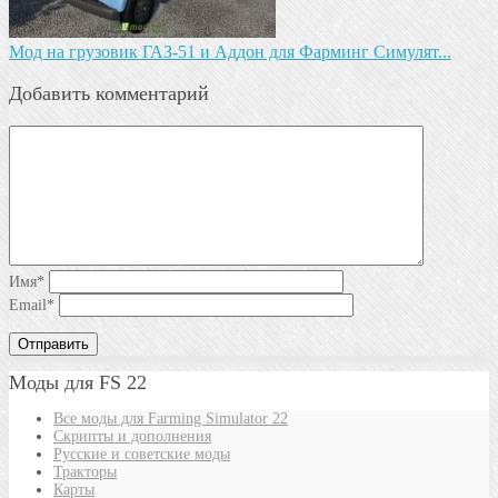
Мод на грузовик ГАЗ-51 и Аддон для Фарминг Симулят...
Добавить комментарий
Имя
*
Email
*
Моды для FS 22
Все моды для Farming Simulator 22
Скрипты и дополнения
Русские и советские моды
Тракторы
Карты