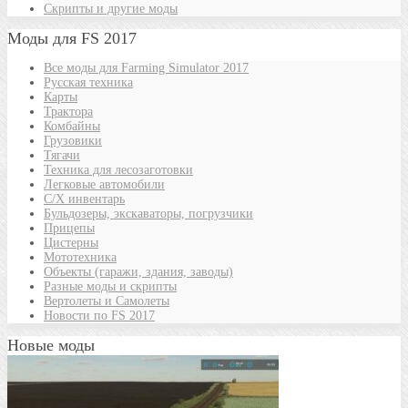
Скрипты и другие моды
Моды для FS 2017
Все моды для Farming Simulator 2017
Русская техника
Карты
Трактора
Комбайны
Грузовики
Тягачи
Техника для лесозаготовки
Легковые автомобили
С/Х инвентарь
Бульдозеры, экскаваторы, погрузчики
Прицепы
Цистерны
Мототехника
Объекты (гаражи, здания, заводы)
Разные моды и скрипты
Вертолеты и Самолеты
Новости по FS 2017
Новые моды