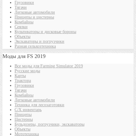
Грузовики
Тягачи
Легковые автомобили
Прицепы и цистерны
Комбайны
Сеялки
Культиваторы и дисковые бороны
Объекты
Экскаваторы и погрузчики
Разная сельхозтехника
Моды для FS 2019
Все моды для Farming Simulator 2019
Русские моды
Карты
Трактора
Грузовики
Тягачи
Комбайны
Легковые автомобили
Техника для лесозаготовки
С/Х инвентарь
Прицепы
Цистерны
Бульдозеры, погрузчики, экскаваторы
Объекты
Мототехника