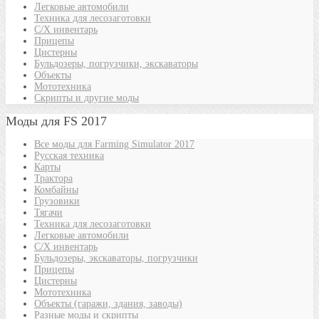
Легковые автомобили
Техника для лесозаготовки
С/Х инвентарь
Прицепы
Цистерны
Бульдозеры, погрузчики, экскаваторы
Объекты
Мототехника
Скрипты и другие моды
Моды для FS 2017
Все моды для Farming Simulator 2017
Русская техника
Карты
Трактора
Комбайны
Грузовики
Тягачи
Техника для лесозаготовки
Легковые автомобили
С/Х инвентарь
Бульдозеры, экскаваторы, погрузчики
Прицепы
Цистерны
Мототехника
Объекты (гаражи, здания, заводы)
Разные моды и скрипты