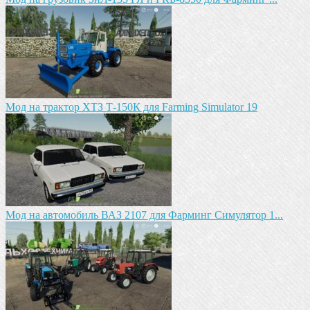
Мод на трактор ХТЗ Т-150К для Farming Simulator 19
Мод на автомобиль ВАЗ 2107 для Фарминг Симулятор 1...