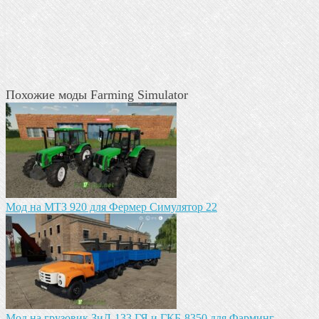
Похожие моды Farming Simulator
Мод на МТЗ 920 для Фермер Симулятор 22
Мод на грузовик ЗиЛ-133 ГЯ и ГКБ-8350 для Фарминг ...