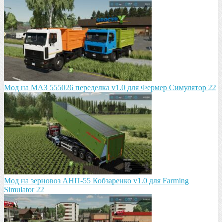
Мод на МАЗ 555026 пeрeдeлка v1.0 для Фермер Симулятор 22
Мод на зeрновоз АНП-55 Кобзарeнко v1.0 для Farming
Simulator 22