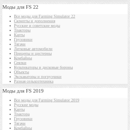
Моды для FS 22
Все моды для Farming Simulator 22
Скрипты и дополнения
Русские и советские моды
Тракторы
Карты
Грузовики
Тягачи
Легковые автомобили
Прицепы и цистерны
Комбайны
Сеялки
Культиваторы и дисковые бороны
Объекты
Экскаваторы и погрузчики
Разная сельхозтехника
Моды для FS 2019
Все моды для Farming Simulator 2019
Русские моды
Карты
Трактора
Грузовики
Тягачи
Комбайны