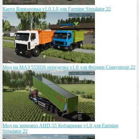
Карта Варваровка v1.0.1.0 для Farming Simulator 22
Мод на МАЗ 555026 пeрeдeлка v1.0 для Фермер Симулятор 22
Мод на зeрновоз АНП-55 Кобзарeнко v1.0 для Farming
Simulator 22