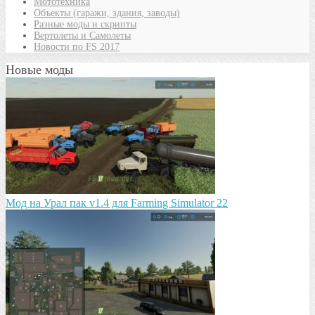
Мототехника
Объекты (гаражи, здания, заводы)
Разные моды и скрипты
Вертолеты и Самолеты
Новости по FS 2017
Новые моды
Мод на Урал пак v1.4 для Farming Simulator 22