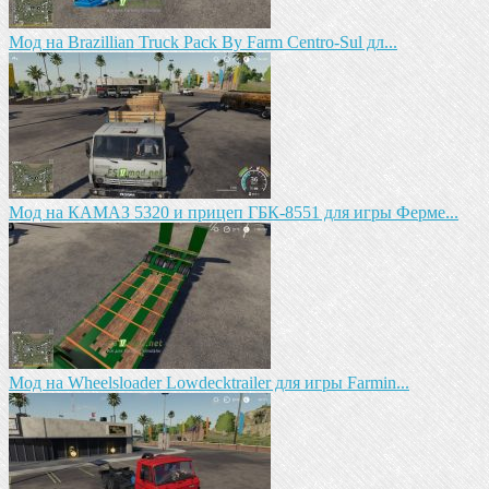
Mод на Brazillian Truck Pack By Farm Centro-Sul дл...
Мод на КАМАЗ 5320 и прицеп ГБК-8551 для игры Ферме...
Mод на Wheelsloader Lowdecktrailer для игры Farmin...