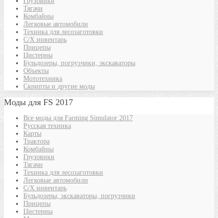
Грузовики
Тягачи
Комбайны
Легковые автомобили
Техника для лесозаготовки
С/Х инвентарь
Прицепы
Цистерны
Бульдозеры, погрузчики, экскаваторы
Объекты
Мототехника
Скрипты и другие моды
Моды для FS 2017
Все моды для Farming Simulator 2017
Русская техника
Карты
Трактора
Комбайны
Грузовики
Тягачи
Техника для лесозаготовки
Легковые автомобили
С/Х инвентарь
Бульдозеры, экскаваторы, погрузчики
Прицепы
Цистерны