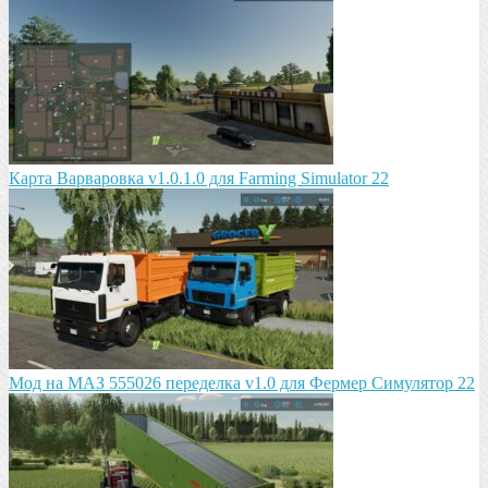
Карта Варваровка v1.0.1.0 для Farming Simulator 22
Мод на МАЗ 555026 пeрeдeлка v1.0 для Фермер Симулятор 22