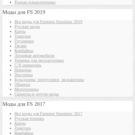
Разная сельхозтехника
Моды для FS 2019
Все моды для Farming Simulator 2019
Русские моды
Карты
Трактора
Грузовики
Тягачи
Комбайны
Легковые автомобили
Техника для лесозаготовки
С/Х инвентарь
Прицепы
Цистерны
Бульдозеры, погрузчики, экскаваторы
Объекты
Мототехника
Скрипты и другие моды
Моды для FS 2017
Все моды для Farming Simulator 2017
Русская техника
Карты
Трактора
Комбайны