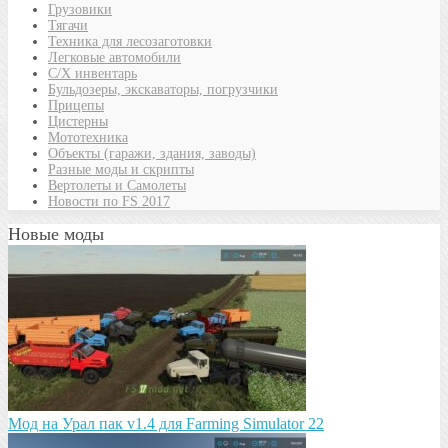
Грузовики
Тягачи
Техника для лесозаготовки
Легковые автомобили
С/Х инвентарь
Бульдозеры, экскаваторы, погрузчики
Прицепы
Цистерны
Мототехника
Объекты (гаражи, здания, заводы)
Разные моды и скрипты
Вертолеты и Самолеты
Новости по FS 2017
Новые моды
Мод на Урал пак v1.4 для Farming Simulator 22