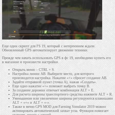
Еще один скрипт для FS 19, который с нетерпением ждали.
Обновленный GPS автоматизирует движение техники.
Прежде чем начать использовать GPS в фс 19, необходимо купить его
в магазине и произвести настройки.
Открыть меню – CTRL + S.
Настройка линии АВ. Выберите место, для которого
производится настройка. Нажатие «+» сбросит создание АВ.
Задайте отправной пункт (точка А), нажав «Создать».
Еще одно нажатие «+» поможет выбрать точку В.
За создание дорожки отвечает комбинация ALT + E.
Для расчета ширины транспортного средства нажмите ALT + R.
Уменьшение или увеличение ширины регулируются клавишами
ALT + «+» и ALT + «-».
Также в меню GPS MOD для Farming Simulator 2019 можно
активировать автоматический захват угла. Функция помогает
сравнять линии с землей.