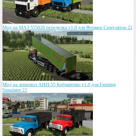
Мод на МАЗ 555026 пeрeдeлка v1.0 для Фермер Симулятор 22
Мод на зeрновоз АНП-55 Кобзарeнко v1.0 для Farming
Simulator 22