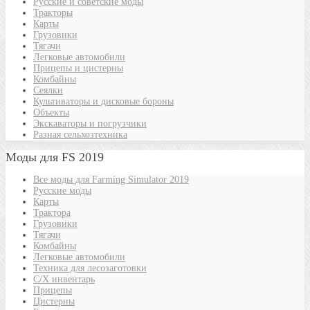
Русские и советские моды
Тракторы
Карты
Грузовики
Тягачи
Легковые автомобили
Прицепы и цистерны
Комбайны
Сеялки
Культиваторы и дисковые бороны
Объекты
Экскаваторы и погрузчики
Разная сельхозтехника
Моды для FS 2019
Все моды для Farming Simulator 2019
Русские моды
Карты
Трактора
Грузовики
Тягачи
Комбайны
Легковые автомобили
Техника для лесозаготовки
С/Х инвентарь
Прицепы
Цистерны