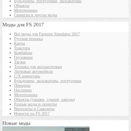
Бульдозеры, погрузчики, экскаваторы
Объекты
Мототехника
Скрипты и другие моды
Моды для FS 2017
Все моды для Farming Simulator 2017
Русская техника
Карты
Трактора
Комбайны
Грузовики
Тягачи
Техника для лесозаготовки
Легковые автомобили
С/Х инвентарь
Бульдозеры, экскаваторы, погрузчики
Прицепы
Цистерны
Мототехника
Объекты (гаражи, здания, заводы)
Разные моды и скрипты
Вертолеты и Самолеты
Новости по FS 2017
Новые моды