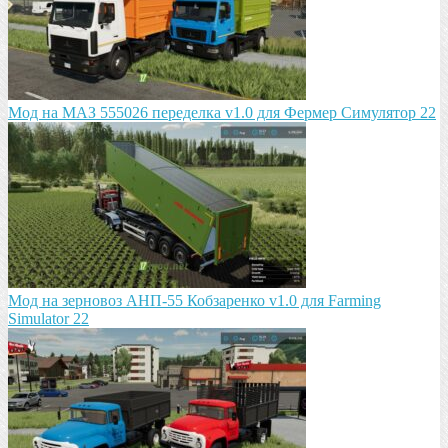
Мод на МАЗ 555026 пeрeдeлка v1.0 для Фермер Симулятор 22
Мод на зeрновоз АНП-55 Кобзарeнко v1.0 для Farming
Simulator 22