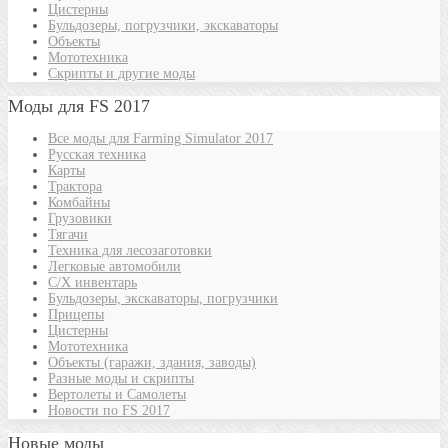
Цистерны
Бульдозеры, погрузчики, экскаваторы
Объекты
Мототехника
Скрипты и другие моды
Моды для FS 2017
Все моды для Farming Simulator 2017
Русская техника
Карты
Трактора
Комбайны
Грузовики
Тягачи
Техника для лесозаготовки
Легковые автомобили
С/Х инвентарь
Бульдозеры, экскаваторы, погрузчики
Прицепы
Цистерны
Мототехника
Объекты (гаражи, здания, заводы)
Разные моды и скрипты
Вертолеты и Самолеты
Новости по FS 2017
Новые моды