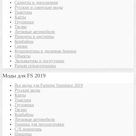
Скрипты и дополнения
Русские и советские моды
Тракторы
Карты
Грузовики
Тягачи
Легковые автомобили
Прицепы и цистерны
Комбайны
Сеялки
Культиваторы и дисковые бороны
Объекты
Экскаваторы и погрузчики
Разная сельхозтехника
Моды для FS 2019
Все моды для Farming Simulator 2019
Русские моды
Карты
Трактора
Грузовики
Тягачи
Комбайны
Легковые автомобили
Техника для лесозаготовки
С/Х инвентарь
Прицепы