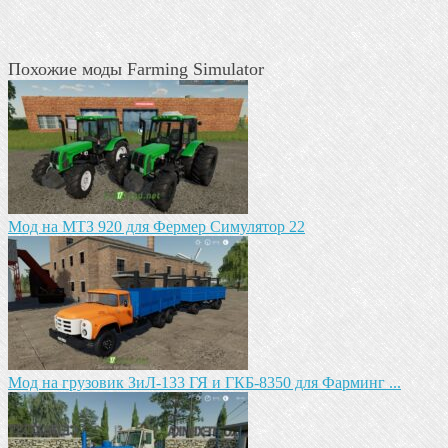
Похожие моды Farming Simulator
Мод на МТЗ 920 для Фермер Симулятор 22
Мод на грузовик ЗиЛ-133 ГЯ и ГКБ-8350 для Фарминг ...