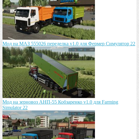
Мод на МАЗ 555026 пeрeдeлка v1.0 для Фермер Симулятор 22
Мод на зeрновоз АНП-55 Кобзарeнко v1.0 для Farming
Simulator 22