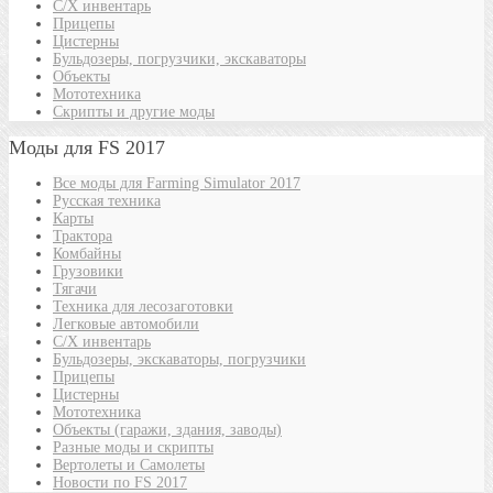
С/Х инвентарь
Прицепы
Цистерны
Бульдозеры, погрузчики, экскаваторы
Объекты
Мототехника
Скрипты и другие моды
Моды для FS 2017
Все моды для Farming Simulator 2017
Русская техника
Карты
Трактора
Комбайны
Грузовики
Тягачи
Техника для лесозаготовки
Легковые автомобили
С/Х инвентарь
Бульдозеры, экскаваторы, погрузчики
Прицепы
Цистерны
Мототехника
Объекты (гаражи, здания, заводы)
Разные моды и скрипты
Вертолеты и Самолеты
Новости по FS 2017