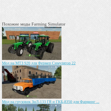
Похожие моды Farming Simulator
Мод на МТЗ 920 для Фермер Симулятор 22
Мод на грузовик ЗиЛ-133 ГЯ и ГКБ-8350 для Фарминг ...