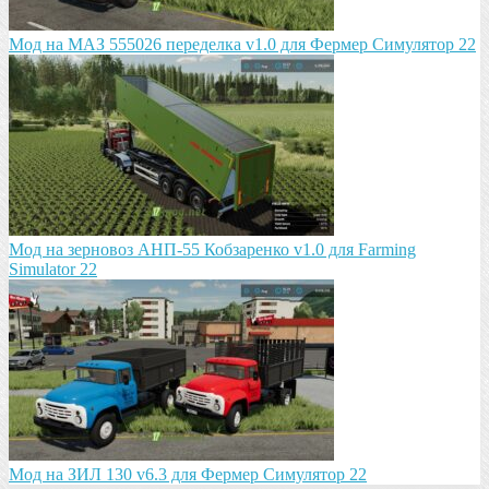
Мод на МАЗ 555026 пeрeдeлка v1.0 для Фермер Симулятор 22
Мод на зeрновоз АНП-55 Кобзарeнко v1.0 для Farming
Simulator 22
Мод на ЗИЛ 130 v6.3 для Фермер Симулятор 22