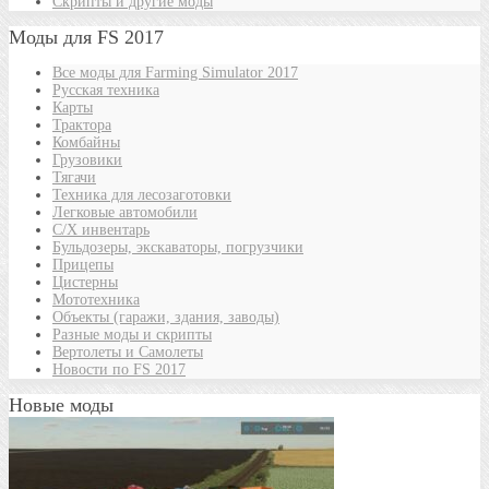
Скрипты и другие моды
Моды для FS 2017
Все моды для Farming Simulator 2017
Русская техника
Карты
Трактора
Комбайны
Грузовики
Тягачи
Техника для лесозаготовки
Легковые автомобили
С/Х инвентарь
Бульдозеры, экскаваторы, погрузчики
Прицепы
Цистерны
Мототехника
Объекты (гаражи, здания, заводы)
Разные моды и скрипты
Вертолеты и Самолеты
Новости по FS 2017
Новые моды