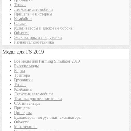
Грузовики
Тягачи
Легковые автомобили
Прицепы и цистерны
Комбайны
Сеялки
Культиваторы и дисковые бороны
Объекты
Экскаваторы и погрузчики
Разная сельхозтехника
Моды для FS 2019
Все моды для Farming Simulator 2019
Русские моды
Карты
Трактора
Грузовики
Тягачи
Комбайны
Легковые автомобили
Техника для лесозаготовки
С/Х инвентарь
Прицепы
Цистерны
Бульдозеры, погрузчики, экскаваторы
Объекты
Мототехника