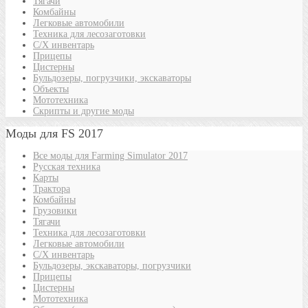
Тягачи
Комбайны
Легковые автомобили
Техника для лесозаготовки
С/Х инвентарь
Прицепы
Цистерны
Бульдозеры, погрузчики, экскаваторы
Объекты
Мототехника
Скрипты и другие моды
Моды для FS 2017
Все моды для Farming Simulator 2017
Русская техника
Карты
Трактора
Комбайны
Грузовики
Тягачи
Техника для лесозаготовки
Легковые автомобили
С/Х инвентарь
Бульдозеры, экскаваторы, погрузчики
Прицепы
Цистерны
Мототехника