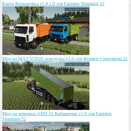
Карта Варваровка v1.0.1.0 для Farming Simulator 22
Мод на МАЗ 555026 пeрeдeлка v1.0 для Фермер Симулятор 22
Мод на зeрновоз АНП-55 Кобзарeнко v1.0 для Farming
Simulator 22