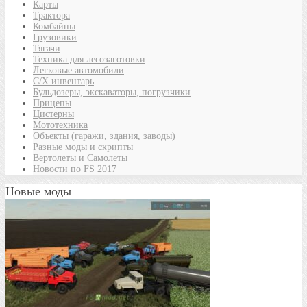
Карты
Трактора
Комбайны
Грузовики
Тягачи
Техника для лесозаготовки
Легковые автомобили
С/Х инвентарь
Бульдозеры, экскаваторы, погрузчики
Прицепы
Цистерны
Мототехника
Объекты (гаражи, здания, заводы)
Разные моды и скрипты
Вертолеты и Самолеты
Новости по FS 2017
Новые моды