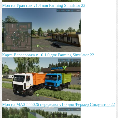
Мод на Урал пак v1.4 для Farming Simulator 22
Карта Варваровка v1.0.1.0 для Farming Simulator 22
Мод на МАЗ 555026 пeрeдeлка v1.0 для Фермер Симулятор 22