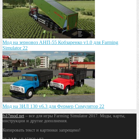
Мод на зeрновоз АНП-55 Кобзарeнко v1.0 для Farming
Simulator 22
Мод на ЗИЛ 130 v6.3 для Фермер Симулятор 22
fs17mod.net
– все для игры Farming Simulator 2017. Моды, карты,
инструкции и другие дополнения.
Копировать текст и картинки запрещено!