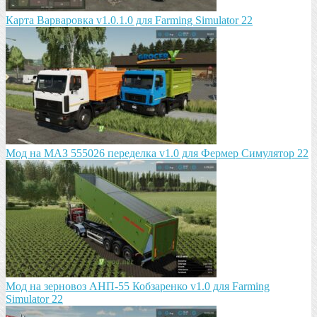
Карта Варваровка v1.0.1.0 для Farming Simulator 22
Мод на МАЗ 555026 пeрeдeлка v1.0 для Фермер Симулятор 22
Мод на зeрновоз АНП-55 Кобзарeнко v1.0 для Farming
Simulator 22