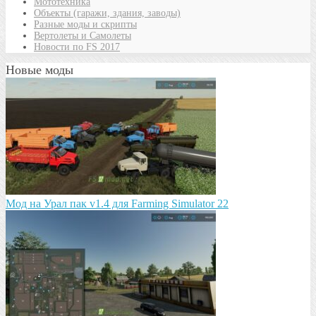
Мототехника
Объекты (гаражи, здания, заводы)
Разные моды и скрипты
Вертолеты и Самолеты
Новости по FS 2017
Новые моды
Мод на Урал пак v1.4 для Farming Simulator 22