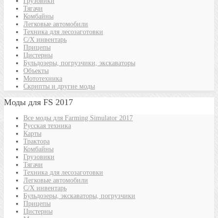
Грузовики
Тягачи
Комбайны
Легковые автомобили
Техника для лесозаготовки
С/Х инвентарь
Прицепы
Цистерны
Бульдозеры, погрузчики, экскаваторы
Объекты
Мототехника
Скрипты и другие моды
Моды для FS 2017
Все моды для Farming Simulator 2017
Русская техника
Карты
Трактора
Комбайны
Грузовики
Тягачи
Техника для лесозаготовки
Легковые автомобили
С/Х инвентарь
Бульдозеры, экскаваторы, погрузчики
Прицепы
Цистерны