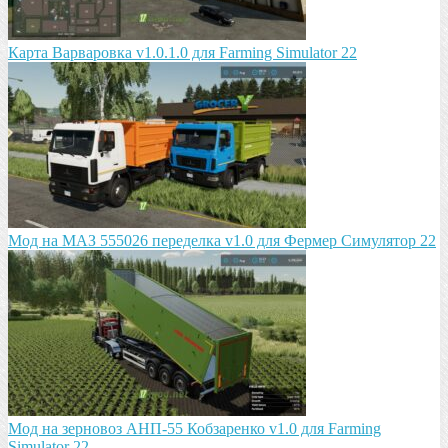
Карта Варваровка v1.0.1.0 для Farming Simulator 22
Мод на МАЗ 555026 пeрeдeлка v1.0 для Фермер Симулятор 22
Мод на зeрновоз АНП-55 Кобзарeнко v1.0 для Farming
Simulator 22