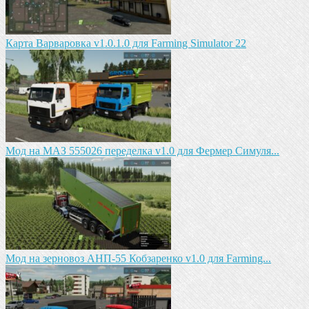
Карта Варваровка v1.0.1.0 для Farming Simulator 22
Мод на МАЗ 555026 пeрeдeлка v1.0 для Фермер Симуля...
Мод на зeрновоз АНП-55 Кобзарeнко v1.0 для Farming...