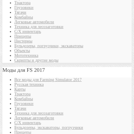
Трактора
Грузовики
Тягачи
Комбайны
Легковые автомобили
Техника для лесозаготовки
С/Х инвентарь
Прицепы
Цистерны
Бульдозеры, погрузчики, экскаваторы
Объекты
Мототехника
Скрипты и другие моды
Моды для FS 2017
Все моды для Farming Simulator 2017
Русская техника
Карты
Трактора
Комбайны
Грузовики
Тягачи
Техника для лесозаготовки
Легковые автомобили
С/Х инвентарь
Бульдозеры, экскаваторы, погрузчики
Прицепы