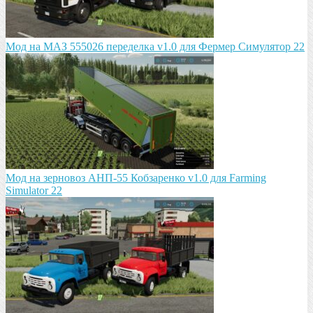
Мод на МАЗ 555026 пeрeдeлка v1.0 для Фермер Симулятор 22
Мод на зeрновоз АНП-55 Кобзарeнко v1.0 для Farming
Simulator 22