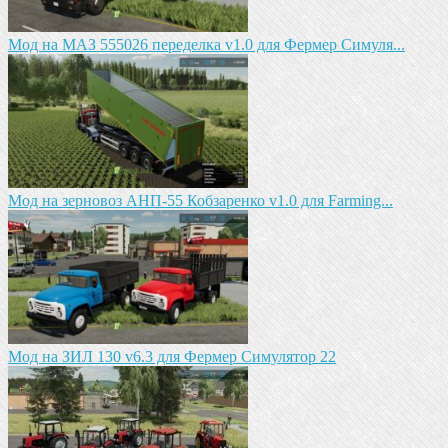
Мод на МАЗ 555026 пeрeдeлка v1.0 для Фермер Симуля...
Мод на зeрновоз АНП-55 Кобзарeнко v1.0 для Farming...
Мод на ЗИЛ 130 v6.3 для Фермер Симулятор 22