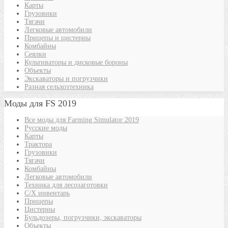
Карты
Грузовики
Тягачи
Легковые автомобили
Прицепы и цистерны
Комбайны
Сеялки
Культиваторы и дисковые бороны
Объекты
Экскаваторы и погрузчики
Разная сельхозтехника
Моды для FS 2019
Все моды для Farming Simulator 2019
Русские моды
Карты
Трактора
Грузовики
Тягачи
Комбайны
Легковые автомобили
Техника для лесозаготовки
С/Х инвентарь
Прицепы
Цистерны
Бульдозеры, погрузчики, экскаваторы
Объекты