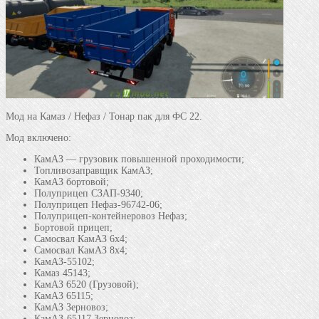
Мод на Камаз / Нефаз / Тонар пак для ФС 22.
Мод включено:
КамАЗ — грузовик повышенной проходимости;
Топливозаправщик КамАЗ;
КамАЗ бортовой;
Полуприцеп СЗАП-9340;
Полуприцеп Нефаз-96742-06;
Полуприцеп-контейнеровоз Нефаз;
Бортовой прицеп;
Самосвал КамАЗ 6х4;
Самосвал КамАЗ 8х4;
КамАЗ-55102;
Камаз 45143;
КамАЗ 6520 (Грузовой);
КамАЗ 65115;
КамАЗ Зерновоз;
КамАЗ-65117 Зерновоз;