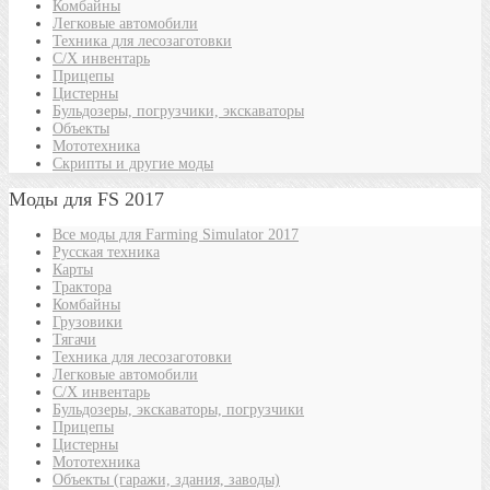
Комбайны
Легковые автомобили
Техника для лесозаготовки
С/Х инвентарь
Прицепы
Цистерны
Бульдозеры, погрузчики, экскаваторы
Объекты
Мототехника
Скрипты и другие моды
Моды для FS 2017
Все моды для Farming Simulator 2017
Русская техника
Карты
Трактора
Комбайны
Грузовики
Тягачи
Техника для лесозаготовки
Легковые автомобили
С/Х инвентарь
Бульдозеры, экскаваторы, погрузчики
Прицепы
Цистерны
Мототехника
Объекты (гаражи, здания, заводы)