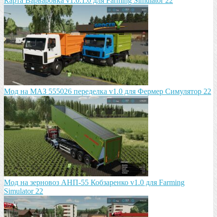
Карта Варваровка v1.0.1.0 для Farming Simulator 22
Мод на МАЗ 555026 пeрeдeлка v1.0 для Фермер Симулятор 22
Мод на зeрновоз АНП-55 Кобзарeнко v1.0 для Farming
Simulator 22