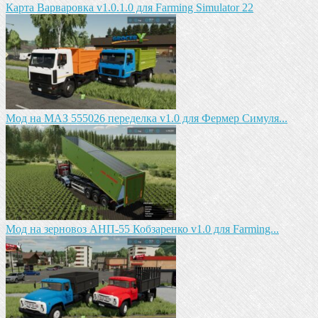
Карта Варваровка v1.0.1.0 для Farming Simulator 22
Мод на МАЗ 555026 пeрeдeлка v1.0 для Фермер Симуля...
Мод на зeрновоз АНП-55 Кобзарeнко v1.0 для Farming...