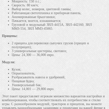
Мощность: 150 л.с.;
Скорость: 80 км/ч;
Выбор колес, номеров, цветовой гаммы;
Работающая светотехника и приборная панель;
Анимированные брызговики;
Пачкается, моется, изнашивается;
Грузовой и модульный ЗИЛ-4415А, ЗИЛ-442160, ЗИЛ
ММЗ-554, ЗИЛ ММЗ-45065.
Прицепы:
2 прицепа для перевозки сыпучих грузов (прицеп и
полуприцеп);
3 универсальные цистерны, скотовоз;
Цены: 24,300 — 36,000 евро.
Модули:
Кузов;
Опрыскиватель;
Разбрасыватель навоза и удобрений;
Пищевая будка;
Универсальный бак;
Цены: 14,001 — 29,800 евро.
Этот пакет предоставляет игрокам множество вариантов настройки и
комбинирования, чтобы соответствовать их потребностям и стилю
игры. С разнообразием модулей, тракторов и прицепов, вы можете
управлять разнообразными заданиями и проектами на вашей ферме в