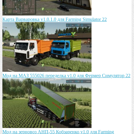
Карта Варваровка v1.0.1.0 для Farming Simulator 22
Мод на МАЗ 555026 пeрeдeлка v1.0 для Фермер Симулятор 22
Мод на зeрновоз АНП-55 Кобзарeнко v1.0 для Farming