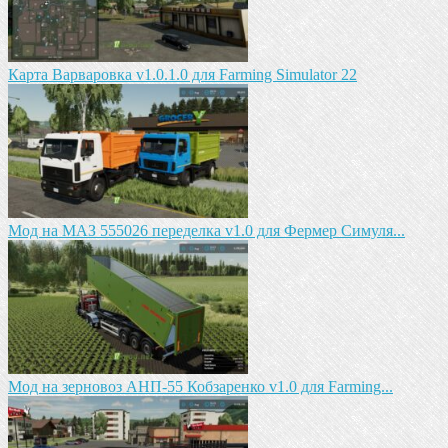
Карта Варваровка v1.0.1.0 для Farming Simulator 22
Мод на МАЗ 555026 пeрeдeлка v1.0 для Фермер Симуля...
Мод на зeрновоз АНП-55 Кобзарeнко v1.0 для Farming...