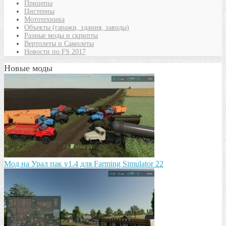
Прицепы
Цистерны
Мототехника
Объекты (гаражи, здания, заводы)
Разные моды и скрипты
Вертолеты и Самолеты
Новости по FS 2017
Новые моды
Мод на Урал пак v1.4 для Farming Simulator 22