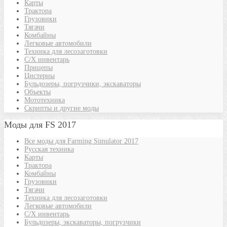
Карты
Трактора
Грузовики
Тягачи
Комбайны
Легковые автомобили
Техника для лесозаготовки
С/Х инвентарь
Прицепы
Цистерны
Бульдозеры, погрузчики, экскаваторы
Объекты
Мототехника
Скрипты и другие моды
Моды для FS 2017
Все моды для Farming Simulator 2017
Русская техника
Карты
Трактора
Комбайны
Грузовики
Тягачи
Техника для лесозаготовки
Легковые автомобили
С/Х инвентарь
Бульдозеры, экскаваторы, погрузчики