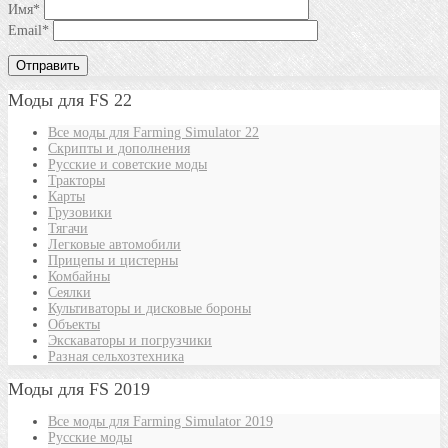
Имя
*
Email
*
Моды для FS 22
Все моды для Farming Simulator 22
Скрипты и дополнения
Русские и советские моды
Тракторы
Карты
Грузовики
Тягачи
Легковые автомобили
Прицепы и цистерны
Комбайны
Сеялки
Культиваторы и дисковые бороны
Объекты
Экскаваторы и погрузчики
Разная сельхозтехника
Моды для FS 2019
Все моды для Farming Simulator 2019
Русские моды