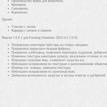
Производство корма для животных;
Конюшня;
Свинарник;
Коровники.
Прочее:
Участки с лесом;
Карьеры с песком и камнем.
Версия 1.0.0.1 для Farming Simulator 2022 (v1.5.0.0):
Поправлены некоторые триггеры на точках продажи;
Поправлена прядильно-ткацкая фабрика;
Поправлен хлебозавод, появление некоторых поддонов, добавлена
Изменены текстуры некоторых культур, визуальное отличие от о
Изменены силосные ямы, а именного загрузка их;
Небольшие исправления по текстурам и расположениям объектов
Измены гос. номера, заменены текстуры;
Небольшие исправления по производствам;
Добавлена возможность загрузки в вагоны извести и удобрений.