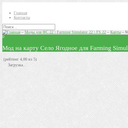
Главная
Контакты
–
Моды для ФС 22 \ Farming Simulator 22 \ FS 22
–
Карты
–
М
0
Мод на карту Село Ягодное для Farming Simul
(рейтинг 4,00 из 5)
Загрузка...