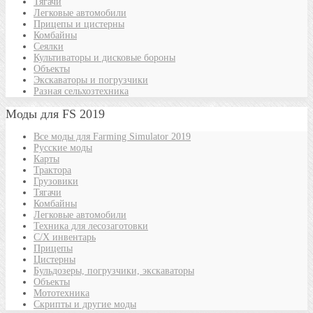
Тягачи
Легковые автомобили
Прицепы и цистерны
Комбайны
Сеялки
Культиваторы и дисковые бороны
Объекты
Экскаваторы и погрузчики
Разная сельхозтехника
Моды для FS 2019
Все моды для Farming Simulator 2019
Русские моды
Карты
Трактора
Грузовики
Тягачи
Комбайны
Легковые автомобили
Техника для лесозаготовки
С/Х инвентарь
Прицепы
Цистерны
Бульдозеры, погрузчики, экскаваторы
Объекты
Мототехника
Скрипты и другие моды