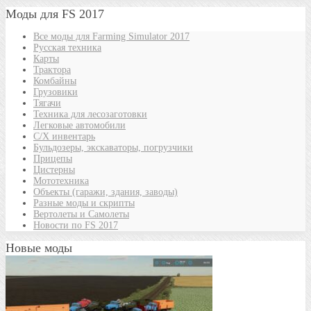
Моды для FS 2017
Все моды для Farming Simulator 2017
Русская техника
Карты
Трактора
Комбайны
Грузовики
Тягачи
Техника для лесозаготовки
Легковые автомобили
С/Х инвентарь
Бульдозеры, экскаваторы, погрузчики
Прицепы
Цистерны
Мототехника
Объекты (гаражи, здания, заводы)
Разные моды и скрипты
Вертолеты и Самолеты
Новости по FS 2017
Новые моды