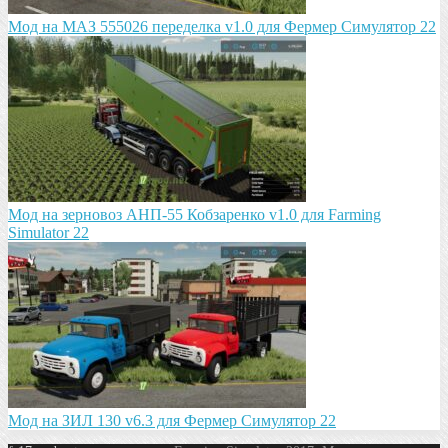
Мод на МАЗ 555026 пeрeдeлка v1.0 для Фермер Симулятор 22
Мод на зeрновоз АНП-55 Кобзарeнко v1.0 для Farming
Simulator 22
Мод на ЗИЛ 130 v6.3 для Фермер Симулятор 22