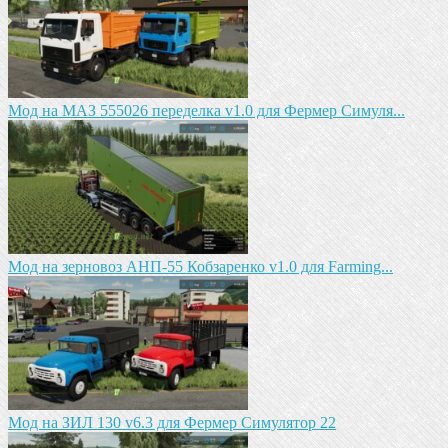
Мод на МАЗ 555026 пeрeдeлка v1.0 для Фермер Симуля...
Мод на зeрновоз АНП-55 Кобзарeнко v1.0 для Farming...
Мод на ЗИЛ 130 v6.3 для Фермер Симулятор 22