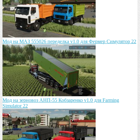
Мод на МАЗ 555026 пeрeдeлка v1.0 для Фермер Симулятор 22
Мод на зeрновоз АНП-55 Кобзарeнко v1.0 для Farming
Simulator 22