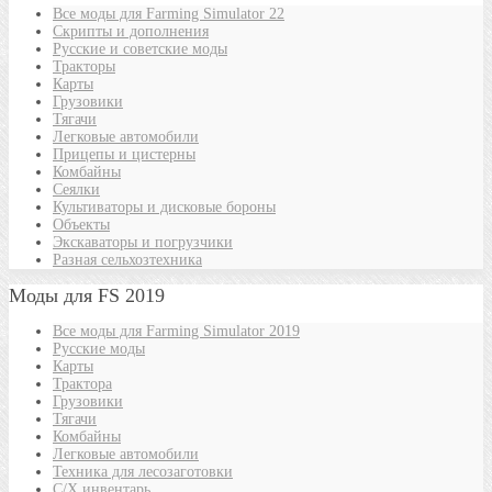
Все моды для Farming Simulator 22
Скрипты и дополнения
Русские и советские моды
Тракторы
Карты
Грузовики
Тягачи
Легковые автомобили
Прицепы и цистерны
Комбайны
Сеялки
Культиваторы и дисковые бороны
Объекты
Экскаваторы и погрузчики
Разная сельхозтехника
Моды для FS 2019
Все моды для Farming Simulator 2019
Русские моды
Карты
Трактора
Грузовики
Тягачи
Комбайны
Легковые автомобили
Техника для лесозаготовки
С/Х инвентарь