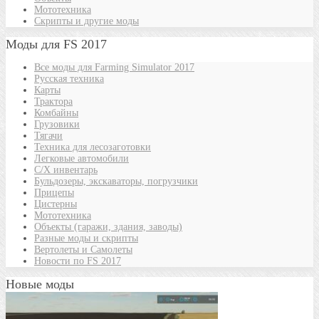
Мототехника
Скрипты и другие моды
Моды для FS 2017
Все моды для Farming Simulator 2017
Русская техника
Карты
Трактора
Комбайны
Грузовики
Тягачи
Техника для лесозаготовки
Легковые автомобили
С/Х инвентарь
Бульдозеры, экскаваторы, погрузчики
Прицепы
Цистерны
Мототехника
Объекты (гаражи, здания, заводы)
Разные моды и скрипты
Вертолеты и Самолеты
Новости по FS 2017
Новые моды