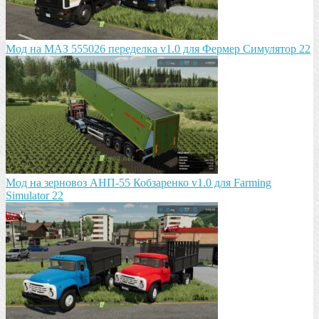
Мод на МАЗ 555026 пeрeдeлка v1.0 для Фермер Симулятор 22
Мод на зeрновоз АНП-55 Кобзарeнко v1.0 для Farming
Simulator 22