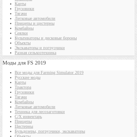
Карты
Грузовики
Тягачи
Легковые автомобили
Прицепы и цистерны
Комбайны
Сеялки
Культиваторы и дисковые бороны
Объекты
Экскаваторы и погрузчики
Разная сельхозтехника
Моды для FS 2019
Все моды для Farming Simulator 2019
Русские моды
Карты
Трактора
Грузовики
Тягачи
Комбайны
Легковые автомобили
Техника для лесозаготовки
С/Х инвентарь
Прицепы
Цистерны
Бульдозеры, погрузчики, экскаваторы
Объекты