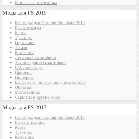
Разная сельхозтехника
Моды для FS 2019
Все моды для Farming Simulator 2019
Русские моды
Карты
Трактора
Грузовики
Тягачи
Комбайны
Легковые автомобили
Техника для лесозаготовки
С/Х инвентарь
Прицепы
Цистерны
Бульдозеры, погрузчики, экскаваторы
Объекты
Мототехника
Скрипты и другие моды
Моды для FS 2017
Все моды для Farming Simulator 2017
Русская техника
Карты
Трактора
Комбайны