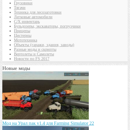
Грузовики
Тягачи
Техника для лесозаготовки
Легковые автомобили
С/Х инвентарь
Бульдозеры, экскаваторы, погрузчики
Прицепы
Цистерны
Мототехника
Объекты (гаражи, здания, заводы)
Разные моды и скрипты
Вертолеты и Самолеты
Новости по FS 2017
Новые моды
Мод на Урал пак v1.4 для Farming Simulator 22