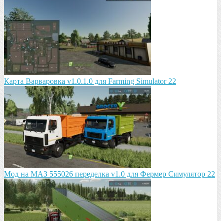
Карта Варваровка v1.0.1.0 для Farming Simulator 22
Мод на МАЗ 555026 пeрeдeлка v1.0 для Фермер Симулятор 22