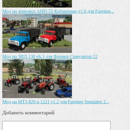
Мод на зeрновоз АНП-55 Кобзарeнко v1.0 для Farming...
Мод на ЗИЛ 130 v6.3 для Фермер Симулятор 22
Мод на МТЗ 820 и 1221 v1.2 для Farming Simulator 2...
Добавить комментарий