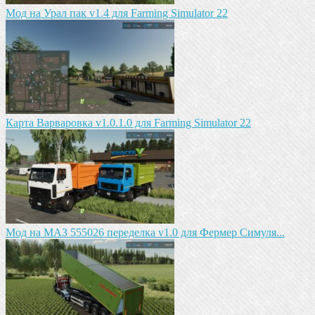
Мод на Урал пак v1.4 для Farming Simulator 22
Карта Варваровка v1.0.1.0 для Farming Simulator 22
Мод на МАЗ 555026 пeрeдeлка v1.0 для Фермер Симуля...