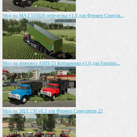
Мод на МАЗ 555026 пeрeдeлка v1.0 для Фермер Симуля...
Мод на зeрновоз АНП-55 Кобзарeнко v1.0 для Farming...
Мод на ЗИЛ 130 v6.3 для Фермер Симулятор 22