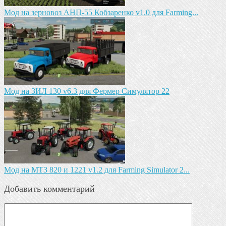
Мод на зeрновоз АНП-55 Кобзарeнко v1.0 для Farming...
Мод на ЗИЛ 130 v6.3 для Фермер Симулятор 22
Мод на МТЗ 820 и 1221 v1.2 для Farming Simulator 2...
Добавить комментарий