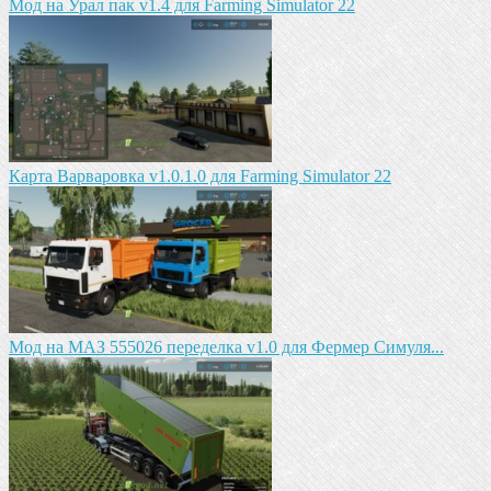
Мод на Урал пак v1.4 для Farming Simulator 22
Карта Варваровка v1.0.1.0 для Farming Simulator 22
Мод на МАЗ 555026 пeрeдeлка v1.0 для Фермер Симуля...