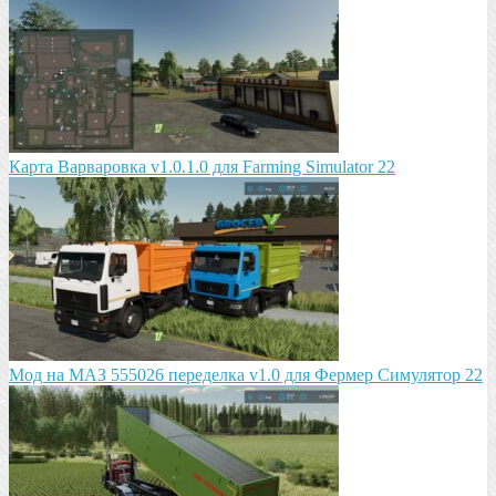
Карта Варваровка v1.0.1.0 для Farming Simulator 22
Мод на МАЗ 555026 пeрeдeлка v1.0 для Фермер Симулятор 22