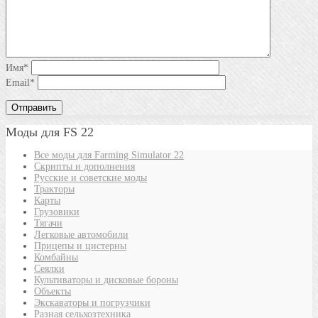
Имя
*
Email
*
Моды для FS 22
Все моды для Farming Simulator 22
Скрипты и дополнения
Русские и советские моды
Тракторы
Карты
Грузовики
Тягачи
Легковые автомобили
Прицепы и цистерны
Комбайны
Сеялки
Культиваторы и дисковые бороны
Объекты
Экскаваторы и погрузчики
Разная сельхозтехника