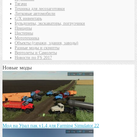
Тягачи
Техника для лесозаготовки
Легковые автомобили
С/Х инвентарь
Бульдозеры, экскаваторы, погрузчики
Прицепы
Цистерны
Мототехника
Объекты (гаражи, здания, заводы)
Разные моды и скрипты
Вертолеты и Самолеты
Новости по FS 2017
Новые моды
Мод на Урал пак v1.4 для Farming Simulator 22