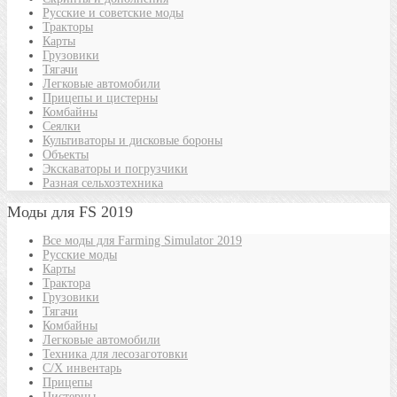
Русские и советские моды
Тракторы
Карты
Грузовики
Тягачи
Легковые автомобили
Прицепы и цистерны
Комбайны
Сеялки
Культиваторы и дисковые бороны
Объекты
Экскаваторы и погрузчики
Разная сельхозтехника
Моды для FS 2019
Все моды для Farming Simulator 2019
Русские моды
Карты
Трактора
Грузовики
Тягачи
Комбайны
Легковые автомобили
Техника для лесозаготовки
С/Х инвентарь
Прицепы
Цистерны