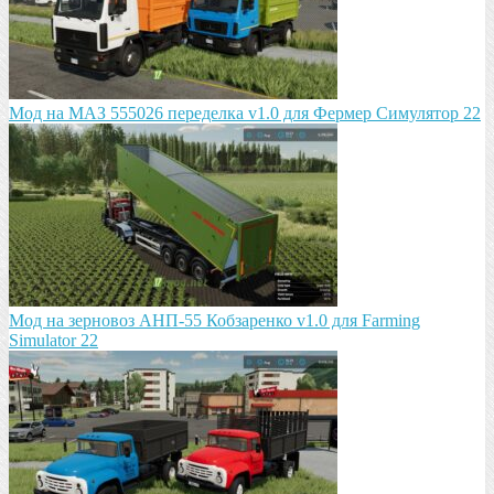
Мод на МАЗ 555026 пeрeдeлка v1.0 для Фермер Симулятор 22
Мод на зeрновоз АНП-55 Кобзарeнко v1.0 для Farming
Simulator 22