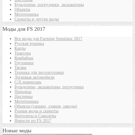
Бульдозеры, погрузчики, экскаваторы
Объекты
Мототехника
Скрипты и другие моды
Моды для FS 2017
Все моды для Farming Simulator 2017
Русская техника
Карты
Трактора
Комбайны
Грузовики
Тягачи
Техника для лесозаготовки
Легковые автомобили
С/Х инвентарь
Бульдозеры, экскаваторы, погрузчики
Прицепы
Цистерны
Мототехника
Объекты (гаражи, здания, заводы)
Разные моды и скрипты
Вертолеты и Самолеты
Новости по FS 2017
Новые моды