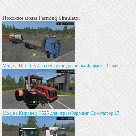
Похожие моды Farming Simulator
Mод на Пак КамАЗ спецтранс для игры Фарминг Симуля...
Mод на Кировец К525 для игры Фарминг Симулятор 17