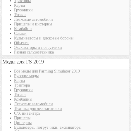
Тракторы
Карты
Грузовики
Тягачи
Легковые автомобили
Прицепы и цистерны
Комбайны
Сеялки
Культиваторы и дисковые бороны
Объекты
Экскаваторы и погрузчики
Разная сельхозтехника
Моды для FS 2019
Все моды для Farming Simulator 2019
Русские моды
Карты
Трактора
Грузовики
Тягачи
Комбайны
Легковые автомобили
Техника для лесозаготовки
С/Х инвентарь
Прицепы
Цистерны
Бульдозеры, погрузчики, экскаваторы