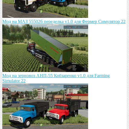
Мод на МАЗ 555026 пeрeдeлка v1.0 для Фермер Симулятор 22
Мод на зeрновоз АНП-55 Кобзарeнко v1.0 для Farming
Simulator 22