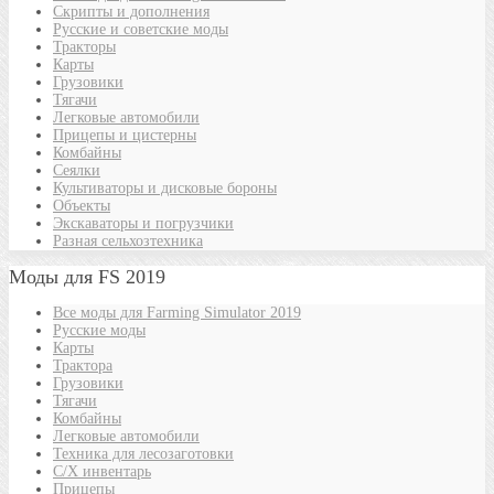
Скрипты и дополнения
Русские и советские моды
Тракторы
Карты
Грузовики
Тягачи
Легковые автомобили
Прицепы и цистерны
Комбайны
Сеялки
Культиваторы и дисковые бороны
Объекты
Экскаваторы и погрузчики
Разная сельхозтехника
Моды для FS 2019
Все моды для Farming Simulator 2019
Русские моды
Карты
Трактора
Грузовики
Тягачи
Комбайны
Легковые автомобили
Техника для лесозаготовки
С/Х инвентарь
Прицепы