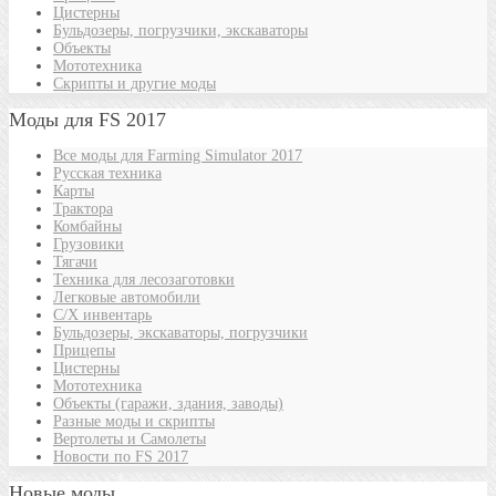
Цистерны
Бульдозеры, погрузчики, экскаваторы
Объекты
Мототехника
Скрипты и другие моды
Моды для FS 2017
Все моды для Farming Simulator 2017
Русская техника
Карты
Трактора
Комбайны
Грузовики
Тягачи
Техника для лесозаготовки
Легковые автомобили
С/Х инвентарь
Бульдозеры, экскаваторы, погрузчики
Прицепы
Цистерны
Мототехника
Объекты (гаражи, здания, заводы)
Разные моды и скрипты
Вертолеты и Самолеты
Новости по FS 2017
Новые моды