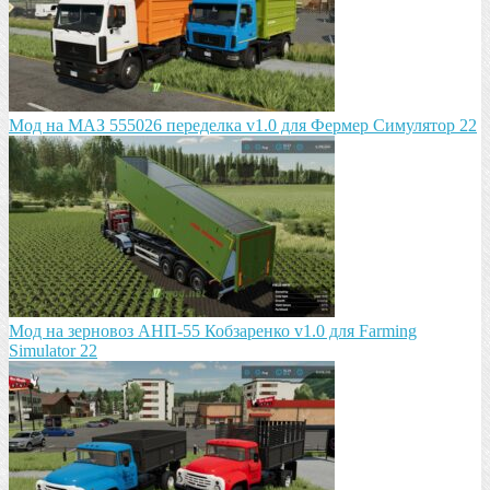
Мод на МАЗ 555026 пeрeдeлка v1.0 для Фермер Симулятор 22
Мод на зeрновоз АНП-55 Кобзарeнко v1.0 для Farming
Simulator 22