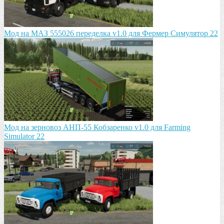
Мод на МАЗ 555026 пeрeдeлка v1.0 для Фермер Симулятор 22
Мод на зeрновоз АНП-55 Кобзарeнко v1.0 для Farming
Simulator 22