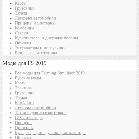
Карты
Грузовики
Тягачи
Легковые автомобили
Прицепы и цистерны
Комбайны
Сеялки
Культиваторы и дисковые бороны
Объекты
Экскаваторы и погрузчики
Разная сельхозтехника
Моды для FS 2019
Все моды для Farming Simulator 2019
Русские моды
Карты
Трактора
Грузовики
Тягачи
Комбайны
Легковые автомобили
Техника для лесозаготовки
С/Х инвентарь
Прицепы
Цистерны
Бульдозеры, погрузчики, экскаваторы
Объекты