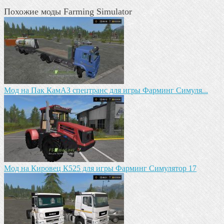
Похожие моды Farming Simulator
Mод на Пак КамАЗ спецтранс для игры Фарминг Симуля...
Mод на Кировец К525 для игры Фарминг Симулятор 17