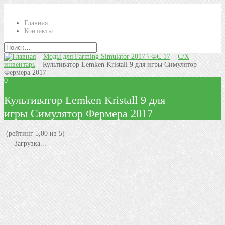
Главная
Контакты
–
Моды для Farming Simulator 2017 \ ФС 17
–
С/Х
инвентарь
–
Культиватор Lemken Kristall 9 для игры Симулятор
Фермера 2017
0
Культиватор Lemken Kristall 9 для
игры Симулятор Фермера 2017
(рейтинг 5,00 из 5)
Загрузка...