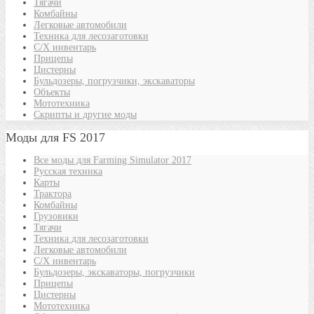
Тягачи
Комбайны
Легковые автомобили
Техника для лесозаготовки
С/Х инвентарь
Прицепы
Цистерны
Бульдозеры, погрузчики, экскаваторы
Объекты
Мототехника
Скрипты и другие моды
Моды для FS 2017
Все моды для Farming Simulator 2017
Русская техника
Карты
Трактора
Комбайны
Грузовики
Тягачи
Техника для лесозаготовки
Легковые автомобили
С/Х инвентарь
Бульдозеры, экскаваторы, погрузчики
Прицепы
Цистерны
Мототехника