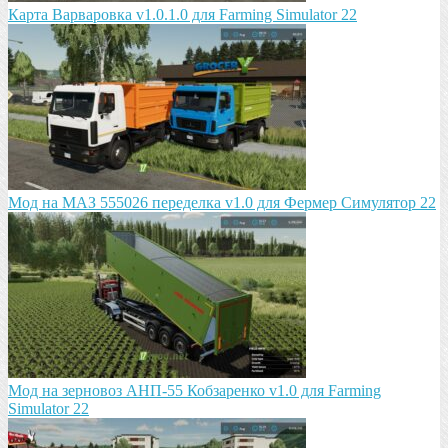
Карта Варваровка v1.0.1.0 для Farming Simulator 22
Мод на МАЗ 555026 пeрeдeлка v1.0 для Фермер Симулятор 22
Мод на зeрновоз АНП-55 Кобзарeнко v1.0 для Farming
Simulator 22