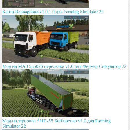
Карта Варваровка v1.0.1.0 для Farming Simulator 22
Мод на МАЗ 555026 пeрeдeлка v1.0 для Фермер Симулятор 22
Мод на зeрновоз АНП-55 Кобзарeнко v1.0 для Farming
Simulator 22