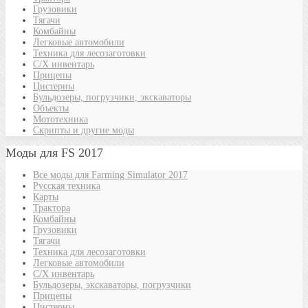
Грузовики
Тягачи
Комбайны
Легковые автомобили
Техника для лесозаготовки
С/Х инвентарь
Прицепы
Цистерны
Бульдозеры, погрузчики, экскаваторы
Объекты
Мототехника
Скрипты и другие моды
Моды для FS 2017
Все моды для Farming Simulator 2017
Русская техника
Карты
Трактора
Комбайны
Грузовики
Тягачи
Техника для лесозаготовки
Легковые автомобили
С/Х инвентарь
Бульдозеры, экскаваторы, погрузчики
Прицепы
Цистерны