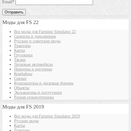
Email
*
Моды для FS 22
Все моды для Farming Simulator 22
Скрипты и дополнения
Русские и советские моды
Тракторы
Карты
Грузовики
Тягачи
Легковые автомобили
Прицепы и цистерны
Комбайны
Сеялки
Культиваторы и дисковые бороны
Объекты
Экскаваторы и погрузчики
Разная сельхозтехника
Моды для FS 2019
Все моды для Farming Simulator 2019
Русские моды
Карты
Трактора