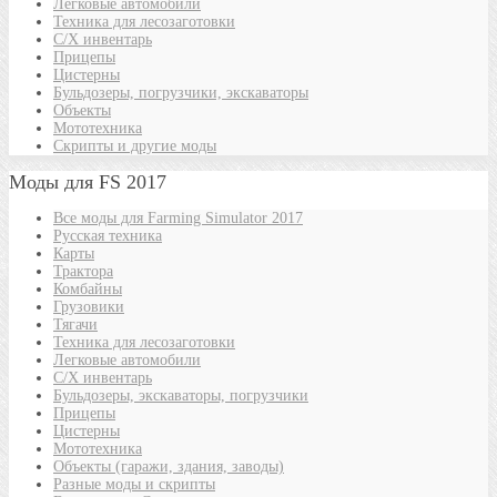
Легковые автомобили
Техника для лесозаготовки
С/Х инвентарь
Прицепы
Цистерны
Бульдозеры, погрузчики, экскаваторы
Объекты
Мототехника
Скрипты и другие моды
Моды для FS 2017
Все моды для Farming Simulator 2017
Русская техника
Карты
Трактора
Комбайны
Грузовики
Тягачи
Техника для лесозаготовки
Легковые автомобили
С/Х инвентарь
Бульдозеры, экскаваторы, погрузчики
Прицепы
Цистерны
Мототехника
Объекты (гаражи, здания, заводы)
Разные моды и скрипты