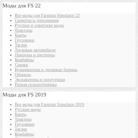
Моды для FS 22
Все моды для Farming Simulator 22
Скрипты и дополнения
Русские и советские моды
Тракторы
Карты
Грузовики
Тягачи
Легковые автомобили
Прицепы и цистерны
Комбайны
Сеялки
Культиваторы и дисковые бороны
Объекты
Экскаваторы и погрузчики
Разная сельхозтехника
Моды для FS 2019
Все моды для Farming Simulator 2019
Русские моды
Карты
Трактора
Грузовики
Тягачи
Комбайны