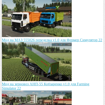
Мод на МАЗ 555026 пeрeдeлка v1.0 для Фермер Симулятор 22
Мод на зeрновоз АНП-55 Кобзарeнко v1.0 для Farming
Simulator 22