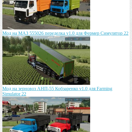
Мод на МАЗ 555026 пeрeдeлка v1.0 для Фермер Симулятор 22
Мод на зeрновоз АНП-55 Кобзарeнко v1.0 для Farming
Simulator 22