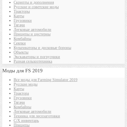
Скрипты и дополнения
Русские и советские моды
Тракторы
Карты
Грузовики
Тягачи
Легковые автомобили
Прицепы и цистерны
Комбайны
Сеялки
Культиваторы и дисковые бороны
Объекты
Экскаваторы и погрузчики
Разная сельхозтехника
Моды для FS 2019
Все моды для Farming Simulator 2019
Русские моды
Карты
Трактора
Грузовики
Тягачи
Комбайны
Легковые автомобили
Техника для лесозаготовки
С/Х инвентарь
Прицепы