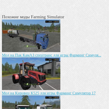
Похожие моды Farming Simulator
Mод на Пак КамАЗ спецтранс для игры Фарминг Симуля...
Mод на Кировец К525 для игры Фарминг Симулятор 17