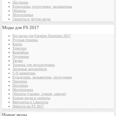
Цистерны
Бульдозеры, погрузчики, экскаваторы
Объекты
Мототехника
Скрипты и другие моды
Моды для FS 2017
Все моды для Farming Simulator 2017
Русская техника
Карты
Трактора
Комбайны
Грузовики
Тягачи
Техника для лесозаготовки
Легковые автомобили
С/Х инвентарь
Бульдозеры, экскаваторы, погрузчики
Прицепы
Цистерны
Мототехника
Объекты (гаражи, здания, заводы)
Разные моды и скрипты
Вертолеты и Самолеты
Новости по FS 2017
Новые моды