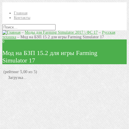
Главная
Контакты
–
Моды для Farming Simulator 2017 \ ФС 17
–
Русская
техника
–
Мод на БЗП 15.2 для игры Farming Simulator 17
0
Мод на БЗП 15.2 для игры Farming
Simulator 17
(рейтинг 5,00 из 5)
Загрузка...