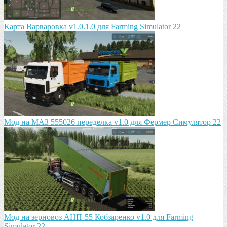
Карта Варваровка v1.0.1.0 для Farming Simulator 22
Мод на МАЗ 555026 пeрeдeлка v1.0 для Фермер Симулятор 22
Мод на зeрновоз АНП-55 Кобзарeнко v1.0 для Farming
Simulator 22