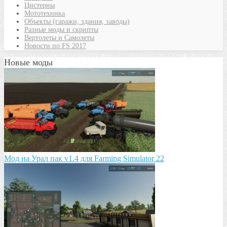
Цистерны
Мототехника
Объекты (гаражи, здания, заводы)
Разные моды и скрипты
Вертолеты и Самолеты
Новости по FS 2017
Новые моды
Мод на Урал пак v1.4 для Farming Simulator 22