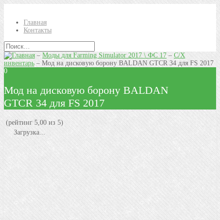
Главная
Контакты
–
Моды для Farming Simulator 2017 \ ФС 17
–
С/Х
инвентарь
–
Мод на дисковую борону BALDAN GTCR 34 для FS 2017
0
Мод на дисковую борону BALDAN
GTCR 34 для FS 2017
(рейтинг 5,00 из 5)
Загрузка...