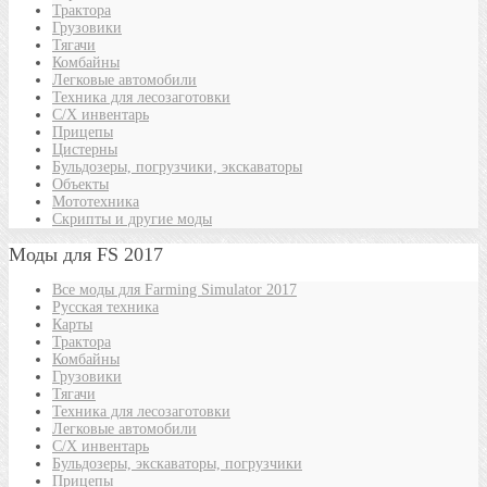
Трактора
Грузовики
Тягачи
Комбайны
Легковые автомобили
Техника для лесозаготовки
С/Х инвентарь
Прицепы
Цистерны
Бульдозеры, погрузчики, экскаваторы
Объекты
Мототехника
Скрипты и другие моды
Моды для FS 2017
Все моды для Farming Simulator 2017
Русская техника
Карты
Трактора
Комбайны
Грузовики
Тягачи
Техника для лесозаготовки
Легковые автомобили
С/Х инвентарь
Бульдозеры, экскаваторы, погрузчики
Прицепы