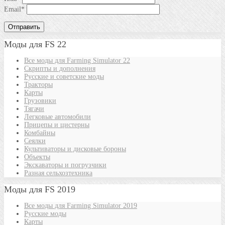
Email
*
Моды для FS 22
Все моды для Farming Simulator 22
Скрипты и дополнения
Русские и советские моды
Тракторы
Карты
Грузовики
Тягачи
Легковые автомобили
Прицепы и цистерны
Комбайны
Сеялки
Культиваторы и дисковые бороны
Объекты
Экскаваторы и погрузчики
Разная сельхозтехника
Моды для FS 2019
Все моды для Farming Simulator 2019
Русские моды
Карты