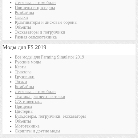
Легковые автомобили
Прицепы и цистерны
Комбайны
Сеялки
Культиваторы и дисковые бороны
Объекты
Экскаваторы и погрузчики
Разная сельхозтехника
Моды для FS 2019
Все моды для Farming Simulator 2019
Русские моды
Карты
Трактора
Грузовики
Тягачи
Комбайны
Легковые автомобили
Техника для лесозаготовки
С/Х инвентарь
Прицепы
Цистерны
Бульдозеры, погрузчики, экскаваторы
Объекты
Мототехника
Скрипты и другие моды