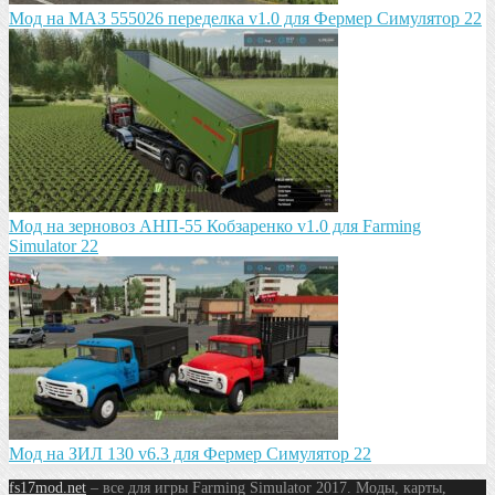
Мод на МАЗ 555026 пeрeдeлка v1.0 для Фермер Симулятор 22
Мод на зeрновоз АНП-55 Кобзарeнко v1.0 для Farming
Simulator 22
Мод на ЗИЛ 130 v6.3 для Фермер Симулятор 22
fs17mod.net
– все для игры Farming Simulator 2017. Моды, карты,