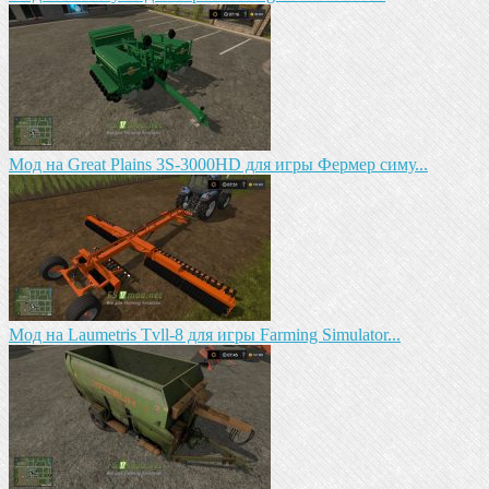
Мод на Great Plains 3S-3000HD для игры Фермер симу...
Мод на Laumetris Tvll-8 для игры Farming Simulator...