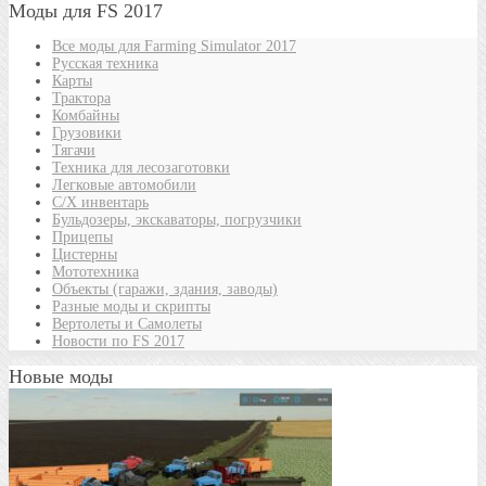
Моды для FS 2017
Все моды для Farming Simulator 2017
Русская техника
Карты
Трактора
Комбайны
Грузовики
Тягачи
Техника для лесозаготовки
Легковые автомобили
С/Х инвентарь
Бульдозеры, экскаваторы, погрузчики
Прицепы
Цистерны
Мототехника
Объекты (гаражи, здания, заводы)
Разные моды и скрипты
Вертолеты и Самолеты
Новости по FS 2017
Новые моды