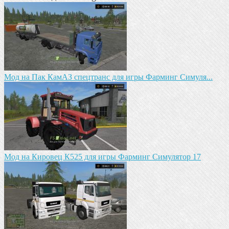
Mод на Пак КамАЗ спецтранс для игры Фарминг Симуля...
Mод на Кировец К525 для игры Фарминг Симулятор 17