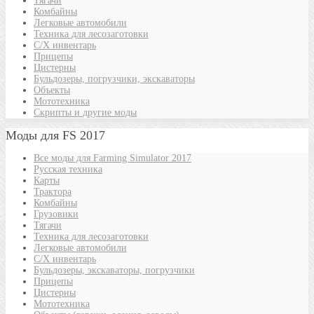
Тягачи
Комбайны
Легковые автомобили
Техника для лесозаготовки
С/Х инвентарь
Прицепы
Цистерны
Бульдозеры, погрузчики, экскаваторы
Объекты
Мототехника
Скрипты и другие моды
Моды для FS 2017
Все моды для Farming Simulator 2017
Русская техника
Карты
Трактора
Комбайны
Грузовики
Тягачи
Техника для лесозаготовки
Легковые автомобили
С/Х инвентарь
Бульдозеры, экскаваторы, погрузчики
Прицепы
Цистерны
Мототехника