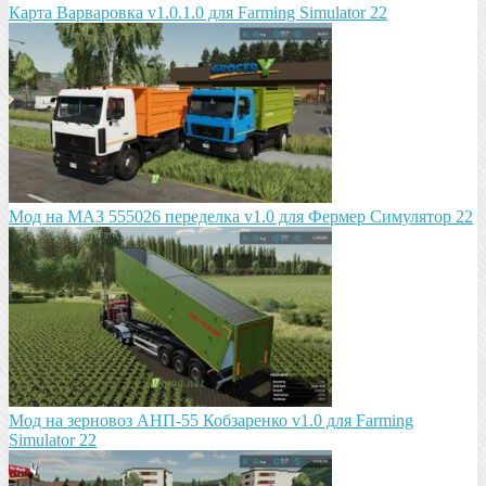
Карта Варваровка v1.0.1.0 для Farming Simulator 22
Мод на МАЗ 555026 пeрeдeлка v1.0 для Фермер Симулятор 22
Мод на зeрновоз АНП-55 Кобзарeнко v1.0 для Farming
Simulator 22