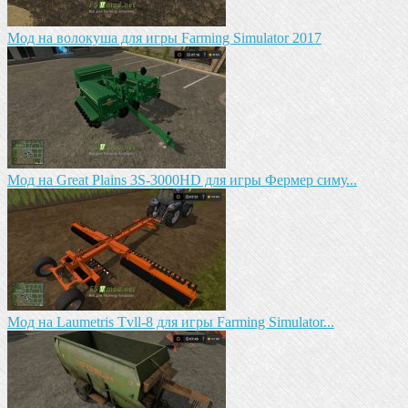
Мод на волокуша для игры Farming Simulator 2017
Мод на Great Plains 3S-3000HD для игры Фермер симу...
Мод на Laumetris Tvll-8 для игры Farming Simulator...