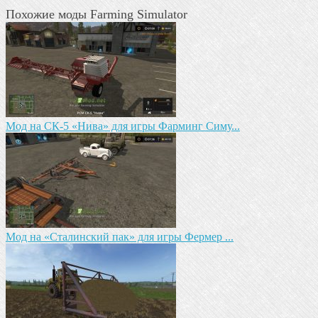
Похожие моды Farming Simulator
Mод на СК-5 «Нива» для игры Фарминг Симу...
Мод на «Сталинский пак» для игры Фермер ...