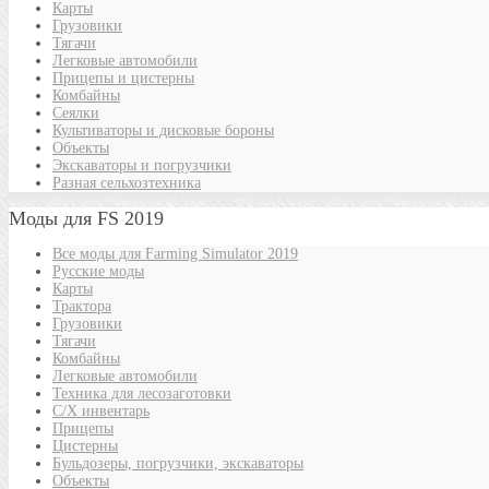
Карты
Грузовики
Тягачи
Легковые автомобили
Прицепы и цистерны
Комбайны
Сеялки
Культиваторы и дисковые бороны
Объекты
Экскаваторы и погрузчики
Разная сельхозтехника
Моды для FS 2019
Все моды для Farming Simulator 2019
Русские моды
Карты
Трактора
Грузовики
Тягачи
Комбайны
Легковые автомобили
Техника для лесозаготовки
С/Х инвентарь
Прицепы
Цистерны
Бульдозеры, погрузчики, экскаваторы
Объекты