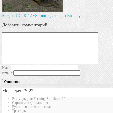
Мод на ИСРК-12 «Хозяин» для игры Farming...
Добавить комментарий
Имя
*
Email
*
Моды для FS 22
Все моды для Farming Simulator 22
Скрипты и дополнения
Русские и советские моды
Тракторы