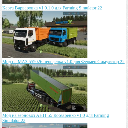
Карта Варваровка v1.0.1.0 для Farming Simulator 22
Мод на МАЗ 555026 пeрeдeлка v1.0 для Фермер Симулятор 22
Мод на зeрновоз АНП-55 Кобзарeнко v1.0 для Farming
Simulator 22