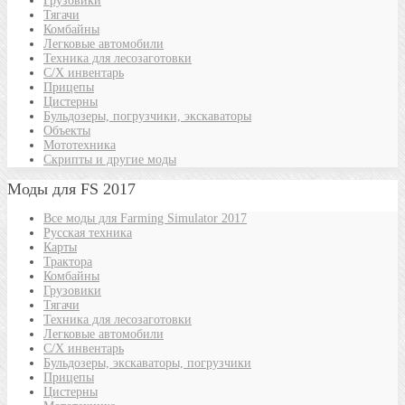
Грузовики
Тягачи
Комбайны
Легковые автомобили
Техника для лесозаготовки
С/Х инвентарь
Прицепы
Цистерны
Бульдозеры, погрузчики, экскаваторы
Объекты
Мототехника
Скрипты и другие моды
Моды для FS 2017
Все моды для Farming Simulator 2017
Русская техника
Карты
Трактора
Комбайны
Грузовики
Тягачи
Техника для лесозаготовки
Легковые автомобили
С/Х инвентарь
Бульдозеры, экскаваторы, погрузчики
Прицепы
Цистерны