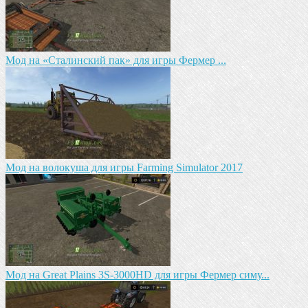
Мод на «Сталинский пак» для игры Фермер ...
Мод на волокуша для игры Farming Simulator 2017
Мод на Great Plains 3S-3000HD для игры Фермер симу...