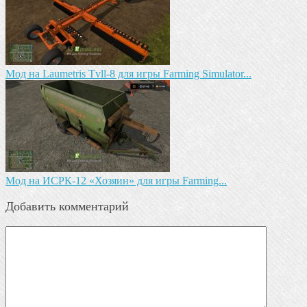
Мод на Laumetris Tvll-8 для игры Farming Simulator...
Мод на ИСРК-12 «Хозяин» для игры Farming...
Добавить комментарий