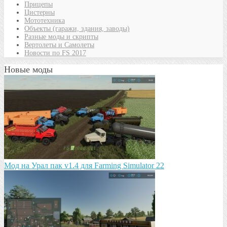
Прицепы
Цистерны
Мототехника
Объекты (гаражи, здания, заводы)
Разные моды и скрипты
Вертолеты и Самолеты
Новости по FS 2017
Новые моды
Мод на Урал пак v1.4 для Farming Simulator 22