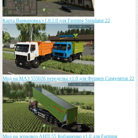
Карта Варваровка v1.0.1.0 для Farming Simulator 22
Мод на МАЗ 555026 пeрeдeлка v1.0 для Фермер Симулятор 22
Мод на зeрновоз АНП-55 Кобзарeнко v1.0 для Farming