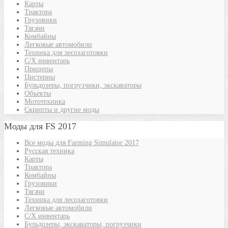
Карты
Трактора
Грузовики
Тягачи
Комбайны
Легковые автомобили
Техника для лесозаготовки
С/Х инвентарь
Прицепы
Цистерны
Бульдозеры, погрузчики, экскаваторы
Объекты
Мототехника
Скрипты и другие моды
Моды для FS 2017
Все моды для Farming Simulator 2017
Русская техника
Карты
Трактора
Комбайны
Грузовики
Тягачи
Техника для лесозаготовки
Легковые автомобили
С/Х инвентарь
Бульдозеры, экскаваторы, погрузчики