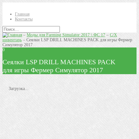
Главная
Контакты
–
Моды для Farming Simulator 2017 \ ФС 17
–
С/Х
инвентарь
–
Сеялки LSP DRILL MACHINES PACK для игры Фермер
Симулятор 2017
0
Сеялки LSP DRILL MACHINES PACK
для игры Фермер Симулятор 2017
Загрузка...