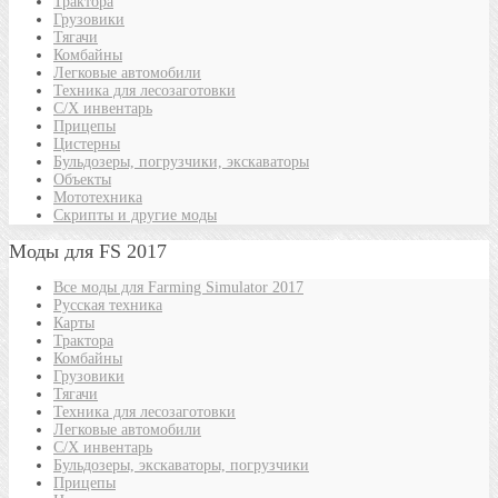
Трактора
Грузовики
Тягачи
Комбайны
Легковые автомобили
Техника для лесозаготовки
С/Х инвентарь
Прицепы
Цистерны
Бульдозеры, погрузчики, экскаваторы
Объекты
Мототехника
Скрипты и другие моды
Моды для FS 2017
Все моды для Farming Simulator 2017
Русская техника
Карты
Трактора
Комбайны
Грузовики
Тягачи
Техника для лесозаготовки
Легковые автомобили
С/Х инвентарь
Бульдозеры, экскаваторы, погрузчики
Прицепы