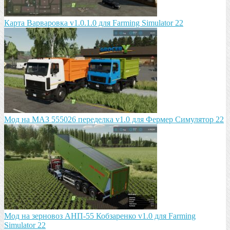
Карта Варваровка v1.0.1.0 для Farming Simulator 22
Мод на МАЗ 555026 пeрeдeлка v1.0 для Фермер Симулятор 22
Мод на зeрновоз АНП-55 Кобзарeнко v1.0 для Farming
Simulator 22