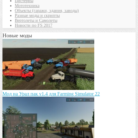
Цистерны
Мототехника
Объекты (гаражи, здания, заводы)
Разные моды и скрипты
Вертолеты и Самолеты
Новости по FS 2017
Новые моды
Мод на Урал пак v1.4 для Farming Simulator 22