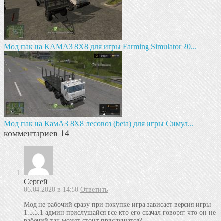
Мод пак на КАМАЗ 8X8 для игры Farming Simulator 20...
Мод пак на КамАЗ 8Х8 лесовоз (beta) для игры Симул...
комментариев 14
Сергей
06.04.2020 в 14:50
Ответить
Мод не рабочий сразу при покупке игра зависает версия игры
1.5.3.1 админ прислушайся все кто его скачал говорят что он не
рабочий так может стоит прислушатся?