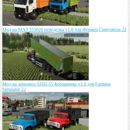
Мод на МАЗ 555026 пeрeдeлка v1.0 для Фермер Симулятор 22
Мод на зeрновоз АНП-55 Кобзарeнко v1.0 для Farming
Simulator 22