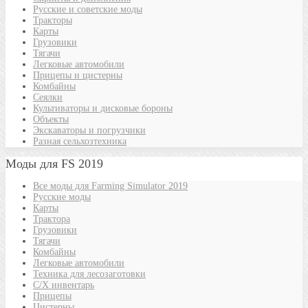
Русские и советские моды
Тракторы
Карты
Грузовики
Тягачи
Легковые автомобили
Прицепы и цистерны
Комбайны
Сеялки
Культиваторы и дисковые бороны
Объекты
Экскаваторы и погрузчики
Разная сельхозтехника
Моды для FS 2019
Все моды для Farming Simulator 2019
Русские моды
Карты
Трактора
Грузовики
Тягачи
Комбайны
Легковые автомобили
Техника для лесозаготовки
С/Х инвентарь
Прицепы
Цистерны