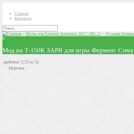
Главная
Контакты
–
Моды для Farming Simulator 2017 \ ФС 17
–
Русская техник
0
Мод на Т-150К ЗАРЯ для игры Ферменг Симу
(рейтинг 3,33 из 5)
Загрузка...