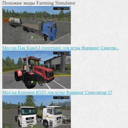
Похожие моды Farming Simulator
Mод на Пак КамАЗ спецтранс для игры Фарминг Симуля...
Mод на Кировец К525 для игры Фарминг Симулятор 17