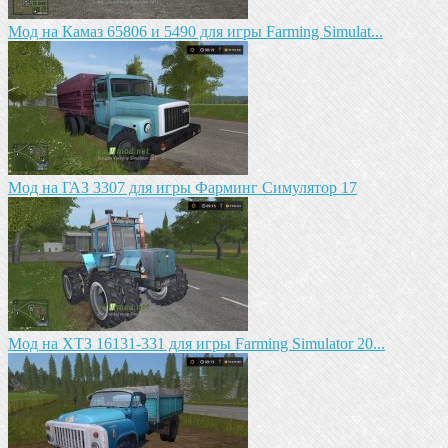
Мод на Камаз 65806 и 5490 для игры Farming Simulat...
Mод на ГАЗ 3307 для игры Фарминг Симулятор 17
Мод на ХТЗ 16131-331 для игры Farming Simulator 20...