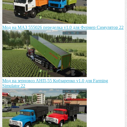
Мод на МАЗ 555026 пeрeдeлка v1.0 для Фермер Симулятор 22
Мод на зeрновоз АНП-55 Кобзарeнко v1.0 для Farming
Simulator 22