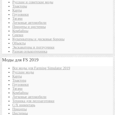
Русские и советские моды
Тракторы
Карты
Грузовики
Тягачи
Легковые автомобили
Прицепы и цистерны
Комбайны
Сеялки
Культиваторы и дисковые бороны
Объекты
Экскаваторы и погрузчики
Разная сельхозтехника
Моды для FS 2019
Все моды для Farming Simulator 2019
Русские моды
Карты
Трактора
Грузовики
Тягачи
Комбайны
Легковые автомобили
Техника для лесозаготовки
С/Х инвентарь
Прицепы
Цистерны